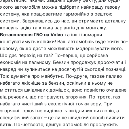
якого автомобіля можна підібрати найкращу газову
систему, яка працюватиме гармонійно з рештою
системи. Звернувшись до нас, ви отримаєте детальну
консультацію та кілька варіантів для монтажу.
Встановлення ГБО на Volvo
та інші іномарки
коштуватимуть копійки! Ваш автомобіль буде жити по-
новому, якщо дасте можливість модернізувати його.
Що дає перехід на газ? По-перше, це серйозна
економія на пальному. Бензин продовжує дорожчати і
навряд чи зупиниться на досягнутій сьогодні позначці.
Тож думайте про майбутнє. По-друге, газове паливо
набагато якісніше за бензин, оскільки в ньому не
міститься шкідливих домішок, воно повністю очищене
від речовин, що погіршують згоряння. По-третє, газ
набагато чистіший з екологічної точки зору. При
згорянні горючі не виділяють шкідливих вихлопів, а
специфічний запах – це лише швидкий спосіб виявити
витік. По-четверте, двигун автомобіля прослужить