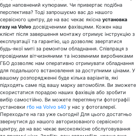
буде наповнений купюрами. Чи привертає подібна
перспектива? Тоді запрошуємо вас до нашого
сервісного центру, де на вас чекає якісна
установка
газу на Volvo
досвідченими фахівцями. Кожен наш
клієнт після завершення монтажу отримує інструкцію з
експлуатації та гарантію, що дозволяє звертатися
будь-якої миті за ремонтом обладнання. Співпраця з
провідними вітчизняними та іноземними виробниками
ГБО дозволяє нам оперативно отримувати обладнання
для подальшого встановлення за доступними цінами. У
вашому розпорядженні буде кілька варіантів, які
підходять саме під вашу марку автомобіля. Ви зможете
скористатися порадою наших фахівців або зробити
вибір самостійно. Ви можете переглянути фотографії
установки
гбо на Volvo s40
у нас у фотогалереї.
Переходьте на газ уже сьогодні! Для цього достатньо
звернутися до нашого авторизованого сервісного
центру, де на вас чекає високоякісне обслуговування
та приємні ціни. Зробіть ваш автомобіль краще вже