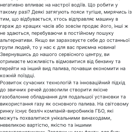
негативно впливає на настрої водіїв. Що робити у
такому разі? Деякі затягують пояси тугіше, мирячись із
тим, що відбувається, хтось відправляє машину в
гараж до кращих часів або зовсім продає його, інші ж
не здаються, перебуваючи в постійному пошуку
альтернативи. Якщо ви зараховуєте себе до останньої
групи людей, то у нас є для вас приємна новина!
Звернувшись до нашого сервісного центру, ви
отримаєте можливість відмовитися від бензину та
перейти на інший вид палива, почавши економити на
кожній поїздці.
Розвиток сучасних технологій та інноваційний підхід
до звичних речей дозволили створити якісне
газобалонне обладнання для подальшої установки та
використання газу як основного палива. На світовому
ринку існує безліч компаній-виробників ГБО, які
можуть похвалитися унікальними винаходами,
невеликою вартістю, якістю та іншими
характеристиками. Завдяки цьому факту, для будь-