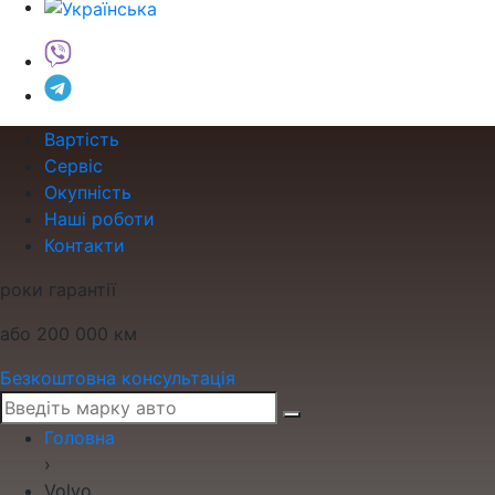
Вартість
Сервіс
Окупність
Наші роботи
Контакти
роки гарантії
або 200 000 км
Безкоштовна консультація
Головна
›
Volvo