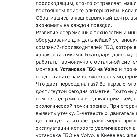
происходящим, кто-то отправляет машин
постоянном поиске альтернативы. Если в
Обратившись в наш сервисный центр, вы 
экономить на каждой поездки.
Развитие современных технологий и ин
оборудование для дальнейшей установки
компаний-производителей ГБО, которые
характеристиками. Благодаря данному ф
работать гармонично с остальной систе
монтажа.
Установка ГБО на Volvo
и прочи
предоставите нам возможность модерни
Что дает переход на газ? Во-первых, эт
достигнутой сегодня отметке. Поэтому д
нем не содержится вредных примесей, о
экологической точки зрения. При сгора
выявить утечку. В-четвертых, двигатель
детонирует, а сгорает равномерно при 
эксплуатации которого увеличивается в 
установка ГБО на Volvo, в Киеве вас ж