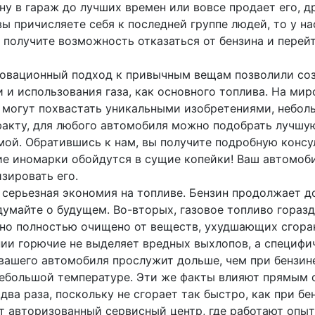
у в гараж до лучших времен или вовсе продает его, др
ы причисляете себя к последней группе людей, то у нас
получите возможность отказаться от бензина и перейт
новационный подход к привычным вещам позволили соз
 и использования газа, как основного топлива. На м
 могут похвастать уникальными изобретениями, небол
акту, для любого автомобиля можно подобрать лучшую
мой. Обратившись к нам, вы получите подробную консу
е иномарки обойдутся в сущие копейки! Ваш автомоби
зировать его.
о серьезная экономия на топливе. Бензин продолжает д
умайте о будущем. Во-вторых, газовое топливо горазд
но полностью очищено от веществ, ухудшающих сгорани
нии горючие не выделяет вредных выхлопов, а специфи
 вашего автомобиля прослужит дольше, чем при бензине
небольшой температуре. Эти же факты влияют прямым 
два раза, поскольку не сгорает так быстро, как при бе
дет авторизованный сервисный центр, где работают опы