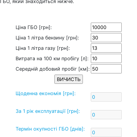
ГБО, який знаходиться нижче.
Ціна ГБО [грн]:
Ціна 1 літра бензину [грн]:
Ціна 1 літра газу [грн]:
Витрата на 100 км пробігу [л]:
Середній добовий пробіг [км]:
Щоденна економія [грн]:
За 1 рік експлуатації [грн]:
Термін окупності ГБО [днів]: