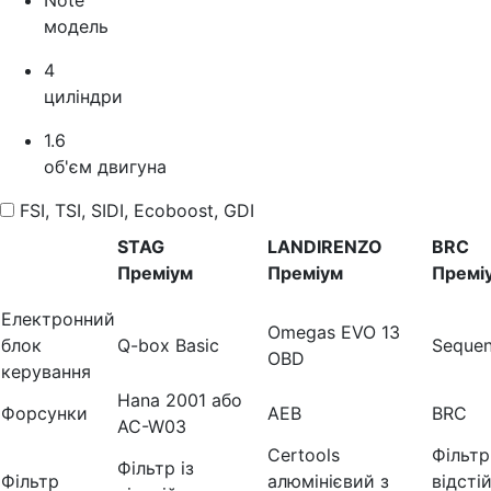
модель
4
циліндри
1.6
об'єм двигуна
FSI, TSI, SIDI, Ecoboost, GDI
STAG
LANDIRENZO
BRC
Преміум
Преміум
Премі
Електронний
Omegas EVO 13
блок
Q-box Basic
Sequen
OBD
керування
Hana 2001 або
Форсунки
AEB
BRC
AC-W03
Certools
Фільтр
Фільтр із
Фільтр
алюмінієвий з
відсті