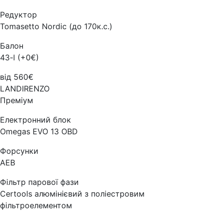
Редуктор
Tomasetto Nordic (до 170к.с.)
Балон
43-l (+0€)
від 560€
LANDIRENZO
Преміум
Електронний блок
Omegas EVO 13 OBD
Форсунки
AEB
Фільтр парової фази
Certools алюмінієвий з поліестровим
фільтроелементом