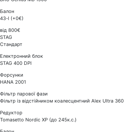
Балон
43-l (+0€)
від 800€
STAG
Стандарт
Електронний блок
STAG 400 DPI
Форсунки
HANA 2001
Фільтр парової фази
Фільтр із відстійником коалесцентний Alex Ultra 360
Редуктор
Tomasetto Nordic XP (до 245к.с.)
Балон