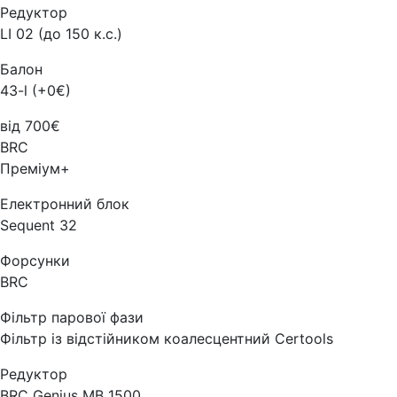
Редуктор
LI 02 (до 150 к.с.)
Балон
43-l (+0€)
від 700€
BRC
Преміум+
Електронний блок
Sequent 32
Форсунки
BRC
Фільтр парової фази
Фільтр із відстійником коалесцентний Certools
Редуктор
BRC Genius MB 1500