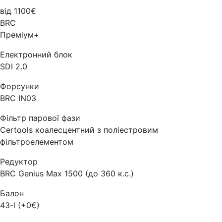
від 1100€
BRC
Преміум+
Електронний блок
SDI 2.0
Форсунки
BRC IN03
Фільтр парової фази
Certools коалесцентний з поліестровим
фільтроелементом
Редуктор
BRC Genius Max 1500 (до 360 к.с.)
Балон
43-l (+0€)