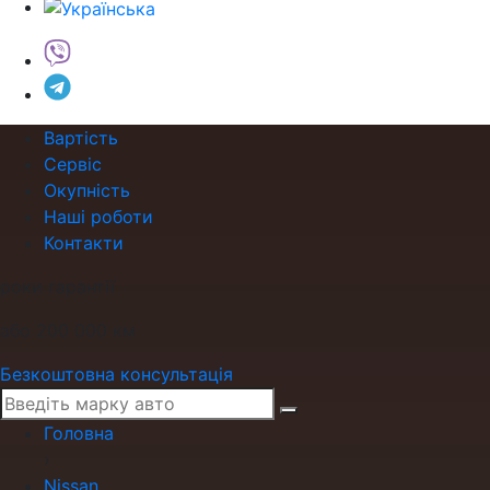
Вартість
Сервіс
Окупність
Наші роботи
Контакти
роки гарантії
або 200 000 км
Безкоштовна консультація
Головна
›
Nissan