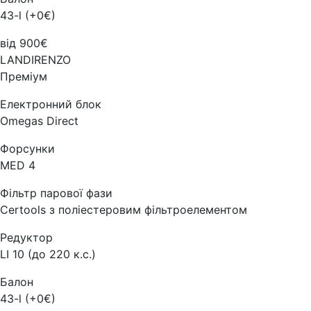
43-l (+0€)
від 900€
LANDIRENZO
Преміум
Електронний блок
Omegas Direct
Форсунки
MED 4
Фільтр парової фази
Certools з поліестеровим фільтроелементом
Редуктор
LI 10 (до 220 к.с.)
Балон
43-l (+0€)