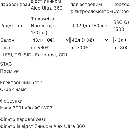
відстійником
парової фази
поліестровим
коале
Alex Ultra 360
фільтроелементом
Certoo
Tomasetto
BRC Ge
Редуктор
Nordic (до
LI 02 (до 150 к.с.)
1500
170к.с.)
Балон
Ціна
от 560€
от 700€
от 80
FSI, TSI, SIDI, Ecoboost, GDI
STAG
Преміум
Електронний блок
Q-box Basic
Форсунки
Hana 2001 або AC-W03
Фільтр парової фази
Фільтр із відстійником Alex Ultra 360