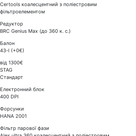
Certools коалесцентний з поліестровим
фільтроелементом
Редуктор
BRC Genius Max (до 360 к. с.)
Балон
43-l (+0€)
від 1300€
STAG
Стандарт
Електронний блок
400 DPI
Форсунки
HANA 2001
Фільтр парової фази
Alex ultra 360 коалесцентний з поліестровим