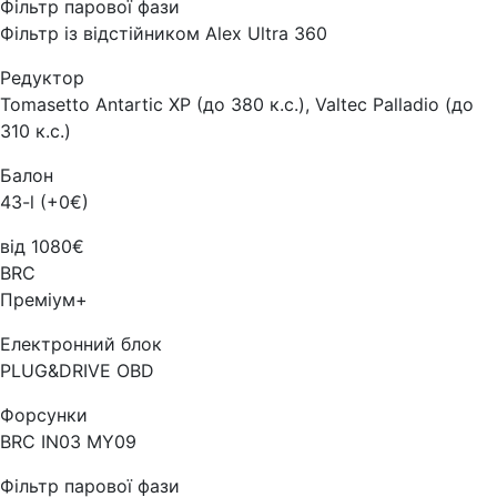
Фільтр парової фази
Фільтр із відстійником Alex Ultra 360
Редуктор
Tomasetto Antartic XP (до 380 к.с.), Valtec Palladio (до
310 к.с.)
Балон
43-l (+0€)
від 1080€
BRC
Преміум+
Електронний блок
PLUG&DRIVE OBD
Форсунки
BRC IN03 MY09
Фільтр парової фази