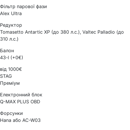
Фільтр парової фази
Alex Ultra
Редуктор
Tomasetto Antartic XP (до 380 л.с.), Valtec Palladio (до
310 л.с.)
Балон
43-l (+0€)
від 1000€
STAG
Преміум
Електронний блок
Q-MAX PLUS OBD
Форсунки
Hana або AC-W03