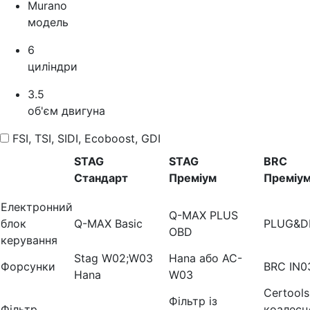
Murano
модель
6
циліндри
3.5
об'єм двигуна
FSI, TSI, SIDI, Ecoboost, GDI
STAG
STAG
BRC
Стандарт
Преміум
Преміу
Електронний
Q-MAX PLUS
блок
Q-MAX Basic
PLUG&D
OBD
керування
Stag W02;W03
Hana або AC-
Форсунки
BRC IN0
Hana
W03
Certools
Фільтр із
Фільтр
коалесц