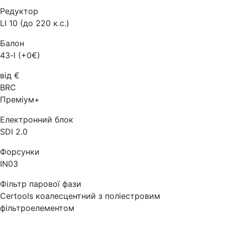
Редуктор
LI 10 (до 220 к.с.)
Балон
43-l (+0€)
від €
BRC
Преміум+
Електронний блок
SDI 2.0
Форсунки
IN03
Фільтр парової фази
Certools коалесцентний з поліестровим
фільтроелементом