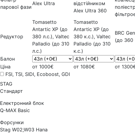
Alex Ultra
відстійником
парової фази
поліест
Alex Ultra 360
фільтро
Tomasetto
Tomasetto
Antartic XP (до
Antartic XP (до
BRC Gen
Редуктор
380 л.с.), Valtec
380 к.с.), Valtec
(до 360 к
Palladio (до 310
Palladio (до 310
л.с.)
к.с.)
Балон
Ціна
от 1000€
от 1080€
от 1300
FSI, TSI, SIDI, Ecoboost, GDI
STAG
Стандарт
Електронний блок
Q-MAX Basic
Форсунки
Stag W02;W03 Hana