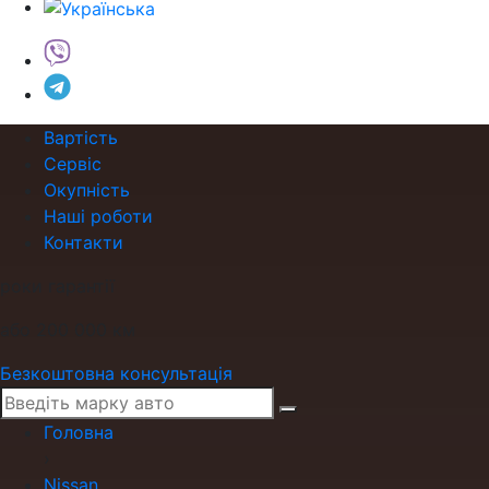
Вартість
Сервіс
Окупність
Наші роботи
Контакти
роки гарантії
або 200 000 км
Безкоштовна консультація
Головна
›
Nissan