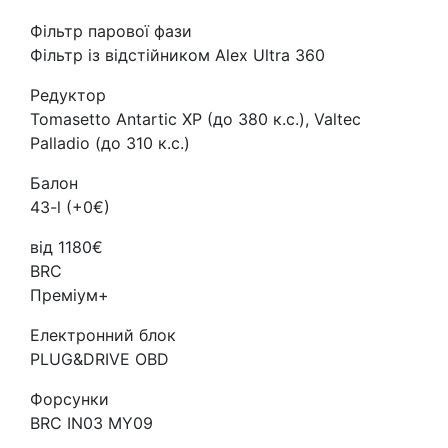
Фільтр парової фази
Фільтр із відстійником Alex Ultra 360
Редуктор
Tomasetto Antartic XP (до 380 к.с.), Valtec
Palladio (до 310 к.с.)
Балон
43-l (+0€)
від 1180€
BRC
Преміум+
Електронний блок
PLUG&DRIVE OBD
Форсунки
BRC IN03 MY09