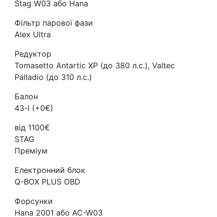
Stag W03 або Hana
Фільтр парової фази
Alex Ultra
Редуктор
Tomasetto Antartic XP (до 380 л.с.), Valtec
Palladio (до 310 л.с.)
Балон
43-l (+0€)
від 1100€
STAG
Преміум
Електронний блок
Q-BOX PLUS OBD
Форсунки
Hana 2001 або AC-W03