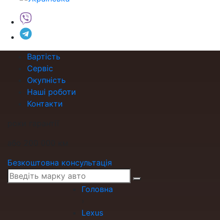
Вартість
Сервіс
Окупність
Наші роботи
Контакти
роки гарантії
або 200 000 км
Безкоштовна консультація
Головна
›
Lexus