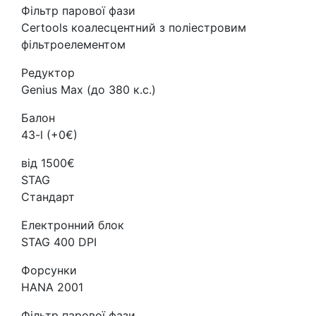
Фільтр парової фази
Certools коалесцентний з поліестровим
фільтроелементом
Редуктор
Genius Max (до 380 к.с.)
Балон
43-l (+0€)
від 1500€
STAG
Стандарт
Електронний блок
STAG 400 DPI
Форсунки
HANA 2001
Фільтр парової фази