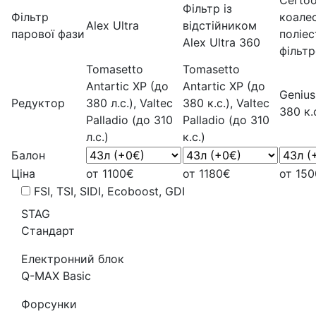
Certoo
Фільтр із
Фільтр
коале
Alex Ultra
відстійником
парової фази
поліе
Alex Ultra 360
фільт
Tomasetto
Tomasetto
Antartic XP (до
Antartic XP (до
Genius
Редуктор
380 л.с.), Valtec
380 к.с.), Valtec
380 к.
Palladio (до 310
Palladio (до 310
л.с.)
к.с.)
Балон
Ціна
от 1100€
от 1180€
от 15
FSI, TSI, SIDI, Ecoboost, GDI
STAG
Стандарт
Електронний блок
Q-MAX Basic
Форсунки