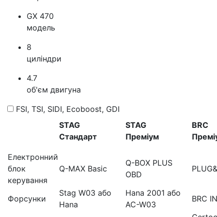
GX 470
модель
8
циліндри
4.7
об'єм двигуна
FSI, TSI, SIDI, Ecoboost, GDI
STAG
STAG
BRC
Стандарт
Преміум
Премі
Електронний
Q-BOX PLUS
блок
Q-MAX Basic
PLUG&
OBD
керування
Stag W03 або
Hana 2001 або
Форсунки
BRC I
Hana
AC-W03