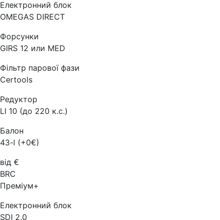
Електронний блок
OMEGAS DIRECT
Форсунки
GIRS 12 или MED
Фільтр парової фази
Certools
Редуктор
LI 10 (до 220 к.с.)
Балон
43-l (+0€)
від €
BRC
Преміум+
Електронний блок
SDI 2.0