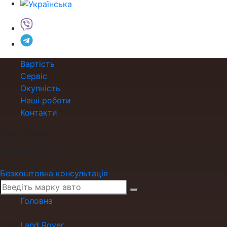
Вартість
Сервіс
Окупність
Наші роботи
Контакти
роки гарантії
або 200 000 км
Безкоштовна консультація
Головна
›
Land Rover