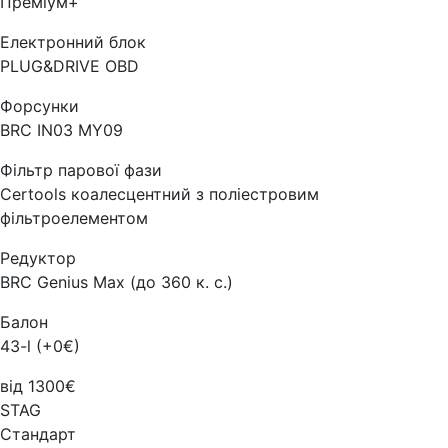
Преміум+
Електронний блок
PLUG&DRIVE OBD
Форсунки
BRC IN03 MY09
Фільтр парової фази
Certools коалесцентний з поліестровим
фільтроелементом
Редуктор
BRC Genius Max (до 360 к. с.)
Балон
43-l (+0€)
від 1300€
STAG
Стандарт