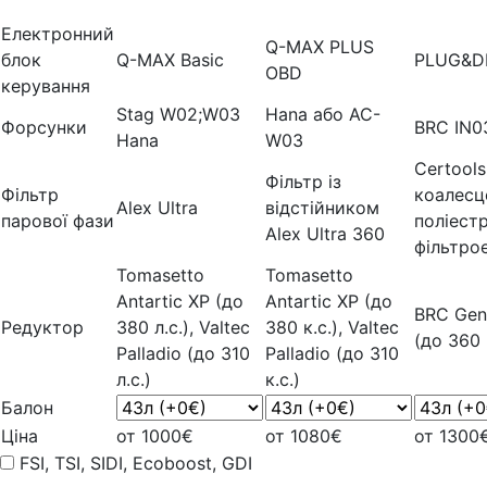
Електронний
Q-MAX PLUS
блок
Q-MAX Basic
PLUG&D
OBD
керування
Stag W02;W03
Hana або AC-
Форсунки
BRC IN0
Hana
W03
Certools
Фільтр із
Фільтр
коалесц
Alex Ultra
відстійником
парової фази
поліест
Alex Ultra 360
фільтро
Tomasetto
Tomasetto
Antartic XP (до
Antartic XP (до
BRC Gen
Редуктор
380 л.с.), Valtec
380 к.с.), Valtec
(до 360 к
Palladio (до 310
Palladio (до 310
л.с.)
к.с.)
Балон
Ціна
от 1000€
от 1080€
от 1300
FSI, TSI, SIDI, Ecoboost, GDI