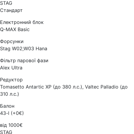
STAG
Стандарт
Електронний блок
Q-MAX Basic
Форсунки
Stag W02;W03 Hana
Фільтр парової фази
Alex Ultra
Редуктор
Tomasetto Antartic XP (до 380 л.с.), Valtec Palladio (до
310 л.с.)
Балон
43-l (+0€)
від 1000€
STAG