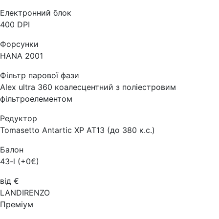
Електронний блок
400 DPI
Форсунки
HANA 2001
Фільтр парової фази
Alex ultra 360 коалесцентний з поліестровим
фільтроелементом
Редуктор
Tomasetto Antartic XP AT13 (до 380 к.с.)
Балон
43-l (+0€)
від €
LANDIRENZO
Преміум