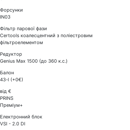
Форсунки
IN03
Фільтр парової фази
Certools коалесцентний з поліестровим
фільтроелементом
Редуктор
Genius Max 1500 (до 360 к.с.)
Балон
43-l (+0€)
від €
PRINS
Преміум+
Електронний блок
VSI - 2.0 DI