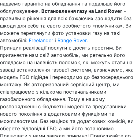
надаємо гарантію на обладнання та подальше його
обслуговування.
Встановлення газу на Land Rover
–
правильне рішення для всіх бажаючих заощадити без
шкоди для себе та свого особистого «помічника». Ви
можете переглянути фото установки газу на такі
автомобілі:
Freelander
і
Range Rover
.
Принцип реалізації послуги є досить простим. Ви
приганяєте нам свій автомобіль, ми ретельно його
оглядаємо на наявність поломок, які можуть стати на
заваді встановлення газової системи, визначаємо, яка
модель ГБО підійде і переходимо до безпосереднього
монтажу. Як авторизований сервісний центр, ми
співпрацюємо з кількома постачальниками
газобалонного обладнання. Тому в нашому
розпорядженні є бюджетні моделі та представники
нового покоління з додатковими функціями та
можливостями. Без націнок та додаткових комісій, ви
оберете відповідні ГБО, а ми його встановимо.
Працювати з нами завжди приємно! Приїжджайте до