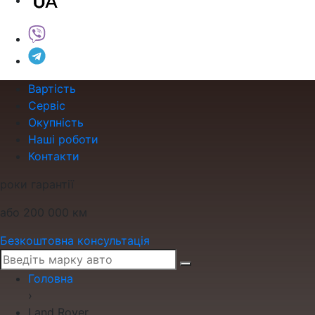
Вартість
Сервіс
Окупність
Наші роботи
Контакти
роки гарантії
або 200 000 км
Безкоштовна консультація
Головна
›
Land Rover