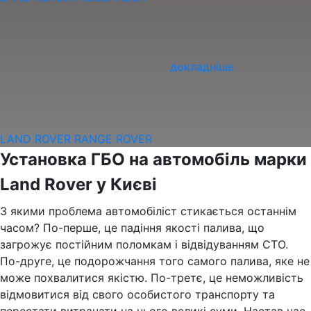
докладніше
LAND ROVER RANGE ROVER
Установка ГБО на автомобіль марки
Land Rover у Києві
З якими проблема автомобіліст стикається останнім
часом? По-перше, це падіння якості палива, що
загрожує постійним поломкам і відвідуванням СТО.
По-друге, це подорожчання того самого палива, яке не
може похвалитися якістю. По-третє, це неможливість
відмовитися від свого особистого транспорту та
перестати витрачати на нього великі суми. Настав час