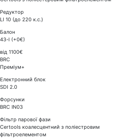
Редуктор
LI 10 (до 220 к.с.)
Балон
43-l (+0€)
від 1100€
BRC
Преміум+
Електронний блок
SDI 2.0
Форсунки
BRC IN03
Фільтр парової фази
Certools коалесцентний з поліестровим
фільтроелементом