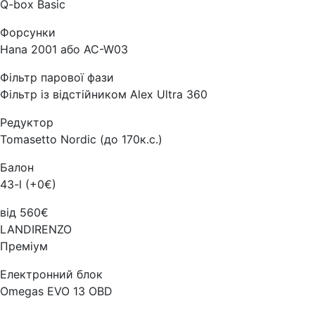
Q-box Basic
Форсунки
Hana 2001 або AC-W03
Фільтр парової фази
Фільтр із відстійником Alex Ultra 360
Редуктор
Tomasetto Nordic (до 170к.с.)
Балон
43-l (+0€)
від 560€
LANDIRENZO
Преміум
Електронний блок
Omegas EVO 13 OBD