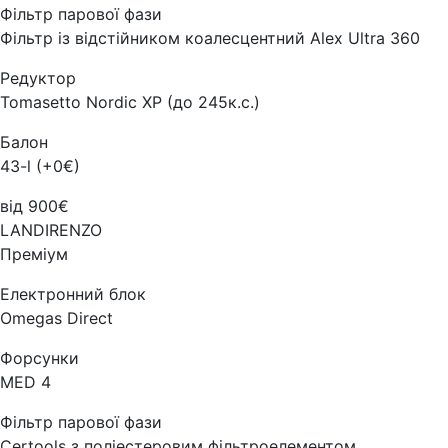
Фільтр парової фази
Фільтр із відстійником коалесцентний Alex Ultra 360
Редуктор
Tomasetto Nordic XP (до 245к.с.)
Балон
43-l (+0€)
від 900€
LANDIRENZO
Преміум
Електронний блок
Omegas Direct
Форсунки
MED 4
Фільтр парової фази
Certools з поліестеровим фільтроелементом