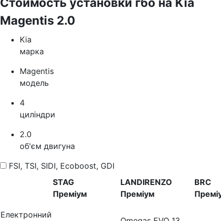
Стоимость установки гбо на Kia
Magentis 2.0
Kia
марка
Magentis
модель
4
циліндри
2.0
об'єм двигуна
FSI, TSI, SIDI, Ecoboost, GDI
STAG
LANDIRENZO
BRC
Преміум
Преміум
Премі
Електронний
Omegas EVO 13