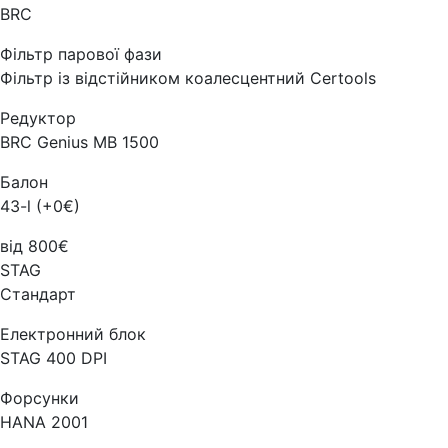
BRC
Фільтр парової фази
Фільтр із відстійником коалесцентний Certools
Редуктор
BRC Genius MB 1500
Балон
43-l (+0€)
від 800€
STAG
Стандарт
Електронний блок
STAG 400 DPI
Форсунки
HANA 2001