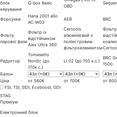
блок
Q-box Basic
Sequen
OBD
керування
Hana 2001 або
Форсунки
AEB
BRC
AC-W03
Certools
Фільтр
Фільтр із
Фільтр
алюмінієвий з
відсті
відстійником
парової фази
поліестровим
коале
Alex Ultra 360
фільтроелементом
Certoo
Tomasetto
BRC Ge
Редуктор
Nordic (до
LI 02 (до 150 к.с.)
1500
170к.с.)
Балон
Ціна
от 560€
от 700€
от 80
FSI, TSI, SIDI, Ecoboost, GDI
STAG
Преміум
Електронний блок