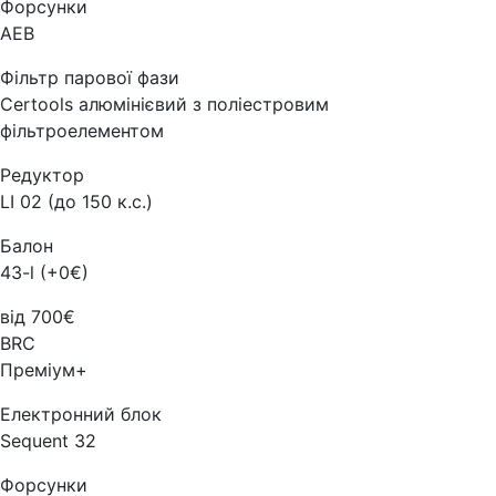
Форсунки
AEB
Фільтр парової фази
Certools алюмінієвий з поліестровим
фільтроелементом
Редуктор
LI 02 (до 150 к.с.)
Балон
43-l (+0€)
від 700€
BRC
Преміум+
Електронний блок
Sequent 32
Форсунки