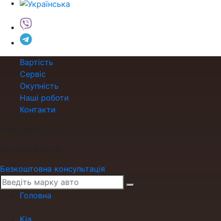
Вартість
Сервіс
Окупність
Наші роботи
Контакти
роки гарантії
або 200 000 км
Безкоштовна консультація
Головна
›
Kia