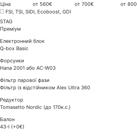
Ціна
от 560€
от 700€
от 80
FSI, TSI, SIDI, Ecoboost, GDI
STAG
Преміум
Електронний блок
Q-box Basic
Форсунки
Hana 2001 або AC-W03
Фільтр парової фази
Фільтр із відстійником Alex Ultra 360
Редуктор
Tomasetto Nordic (до 170к.с.)
Балон
43-l (+0€)