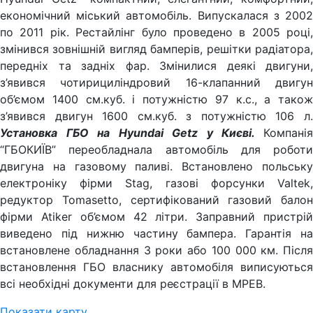
економічний міський автомобіль. Випускалася з 2002
по 2011 рік. Рестайлінг було проведено в 2005 році,
змінився зовнішній вигляд бамперів, решітки радіатора,
передніх та задніх фар. Змінилися деякі двигуни,
з’явився чотирициліндровий 16-клапанний двигун
об’ємом 1400 см.куб. і потужністю 97 к.с., а також
з’явився двигун 1600 см.куб. з потужністю 106 л.
Установка ГБО на Hyundai Getz у Києві.
Компанія
“ГБОКИЇВ” переобладнала автомобіль для роботи
двигуна на газовому паливі. Встановлено польську
електроніку фірми Stag, газові форсунки Valtek,
редуктор Tomasetto, сертифікований газовий балон
фірми Atiker об’ємом 42 літри. Заправний пристрій
виведено під нижню частину бампера. Гарантія на
встановлене обладнання 3 роки або 100 000 км. Після
встановлення ГБО власнику автомобіля виписуються
всі необхідні документи для реєстрації в МРЕВ.
Показати карту