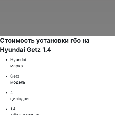
Стоимость установки гбо на
Hyundai Getz 1.4
Hyundai
марка
Getz
модель
4
циліндри
1.4
об'єм двигуна