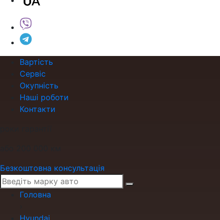
Вартість
Сервіс
Окупність
Наші роботи
Контакти
роки гарантії
або 200 000 км
Безкоштовна консультація
Головна
›
Hyundai