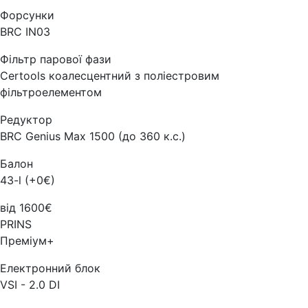
Форсунки
BRC IN03
Фільтр парової фази
Certools коалесцентний з поліестровим
фільтроелементом
Редуктор
BRC Genius Max 1500 (до 360 к.с.)
Балон
43-l (+0€)
від 1600€
PRINS
Преміум+
Електронний блок
VSI - 2.0 DI