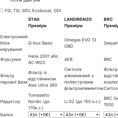
FSI, TSI, SIDI, Ecoboost, GDI
STAG
LANDIRENZO
BRC
Преміум
Преміум
Премі
Електронний
Omegas EVO 13
блок
Q-box Basic
Sequen
OBD
керування
Hana 2001 або
Форсунки
AEB
BRC
AC-W03
Certools
Фільтр
Фільтр із
Фільтр
алюмінієвий з
відсті
відстійником
парової фази
поліестровим
коале
Alex Ultra 360
фільтроелементом
Certoo
Tomasetto
BRC Ge
Редуктор
Nordic (до
LI 02 (до 150 к.с.)
1500
170к.с.)
Балон