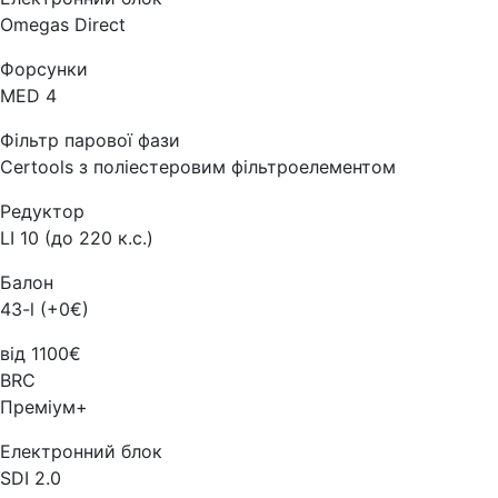
Omegas Direct
Форсунки
MED 4
Фільтр парової фази
Certools з поліестеровим фільтроелементом
Редуктор
LI 10 (до 220 к.с.)
Балон
43-l (+0€)
від 1100€
BRC
Преміум+
Електронний блок
SDI 2.0