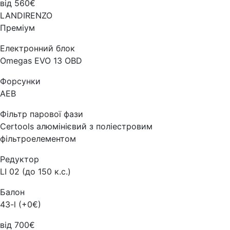
від 560€
LANDIRENZO
Преміум
Електронний блок
Omegas EVO 13 OBD
Форсунки
AEB
Фільтр парової фази
Certools алюмінієвий з поліестровим
фільтроелементом
Редуктор
LI 02 (до 150 к.с.)
Балон
43-l (+0€)
від 700€