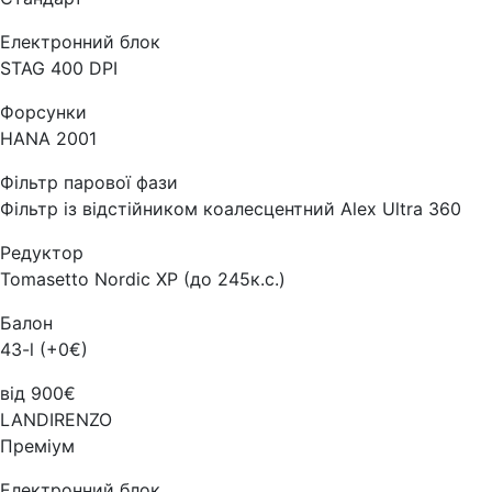
Електронний блок
STAG 400 DPI
Форсунки
HANA 2001
Фільтр парової фази
Фільтр із відстійником коалесцентний Alex Ultra 360
Редуктор
Tomasetto Nordic XP (до 245к.с.)
Балон
43-l (+0€)
від 900€
LANDIRENZO
Преміум
Електронний блок