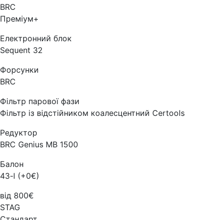
BRC
Преміум+
Електронний блок
Sequent 32
Форсунки
BRC
Фільтр парової фази
Фільтр із відстійником коалесцентний Certools
Редуктор
BRC Genius MB 1500
Балон
43-l (+0€)
від 800€
STAG
Стандарт