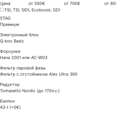
Цена
от 560€
от 700€
от 8
FSI, TSI, SIDI, Ecoboost, GDI
STAG
Премиум
Электронный блок
Q-box Basic
Форсунки
Hana 2001 или AC-W03
Фильтр паровой фазы
Фильтр с отстойником Alex Ultra 360
Редуктор
Tomasetto Nordic (до 170л.с.)
Баллон
43-l (+0€)