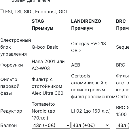
FSI, TSI, SIDI, Ecoboost, GDI
STAG
LANDIRENZO
BRC
Премиум
Премиум
Прем
Электронный
Omegas EVO 13
блок
Q-box Basic
Seque
OBD
управления
Hana 2001 или
Форсунки
AEB
BRC
AC-W03
Certools
Филь
Фильтр
Фильтр с
алюминиевый с
отст
паровой
отстойником
полиэстровым
коал
фазы
Alex Ultra 360
фильтроэлементом
Certo
Tomasetto
BRC G
Редуктор
Nordic (до
LI 02 (до 150 л.с.)
1500
170л.с.)
Баллон