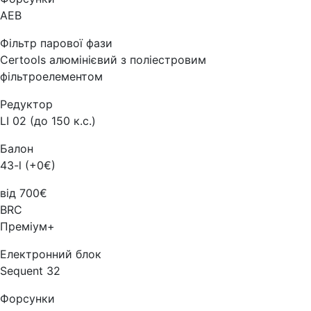
AEB
Фільтр парової фази
Certools алюмінієвий з поліестровим
фільтроелементом
Редуктор
LI 02 (до 150 к.с.)
Балон
43-l (+0€)
від 700€
BRC
Преміум+
Електронний блок
Sequent 32
Форсунки