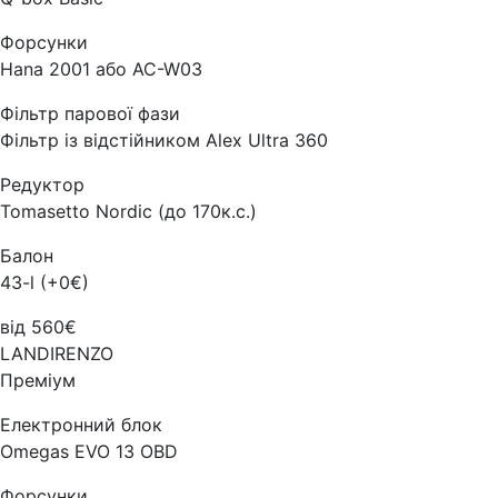
Форсунки
Hana 2001 або AC-W03
Фільтр парової фази
Фільтр із відстійником Alex Ultra 360
Редуктор
Tomasetto Nordic (до 170к.с.)
Балон
43-l (+0€)
від 560€
LANDIRENZO
Преміум
Електронний блок
Omegas EVO 13 OBD
Форсунки