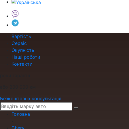
Вартість
Сервіс
Окупність
Наші роботи
Контакти
роки гарантії
або 200 000 км
Безкоштовна консультація
Головна
›
Chery