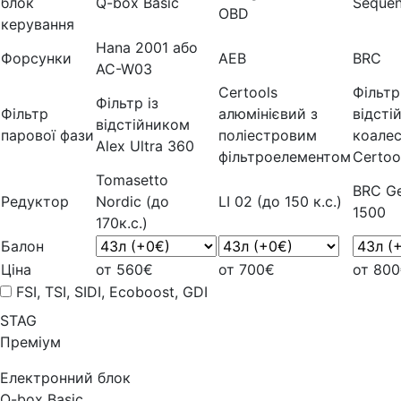
блок
Q-box Basic
Sequen
OBD
керування
Hana 2001 або
Форсунки
AEB
BRC
AC-W03
Certools
Фільтр
Фільтр із
Фільтр
алюмінієвий з
відсті
відстійником
парової фази
поліестровим
коале
Alex Ultra 360
фільтроелементом
Certoo
Tomasetto
BRC Ge
Редуктор
Nordic (до
LI 02 (до 150 к.с.)
1500
170к.с.)
Балон
Ціна
от 560€
от 700€
от 80
FSI, TSI, SIDI, Ecoboost, GDI
STAG
Преміум
Електронний блок
Q-box Basic