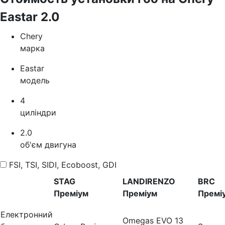
Eastar 2.0
Chery
марка
Eastar
модель
4
циліндри
2.0
об'єм двигуна
FSI, TSI, SIDI, Ecoboost, GDI
STAG
LANDIRENZO
BRC
Преміум
Преміум
Премі
Електронний
Omegas EVO 13