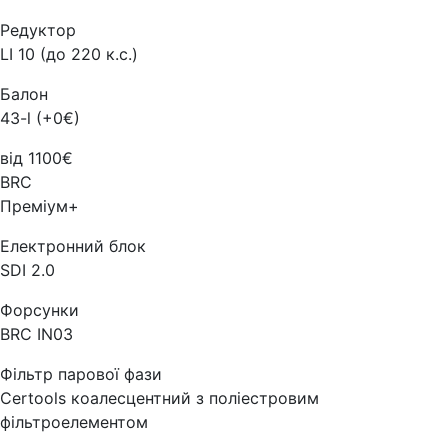
Редуктор
LI 10 (до 220 к.с.)
Балон
43-l (+0€)
від 1100€
BRC
Преміум+
Електронний блок
SDI 2.0
Форсунки
BRC IN03
Фільтр парової фази
Certools коалесцентний з поліестровим
фільтроелементом