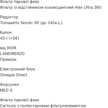
Фільтр парової фази
Фільтр із відстійником коалесцентний Alex Ultra 360
Редуктор
Tomasetto Nordic XP (до 245к.с.)
Балон
43-l (+0€)
від 900€
LANDIRENZO
Преміум
Електронний блок
Omegas Direct
Форсунки
MED 4
Фільтр парової фази
Certools з поліестеровим фільтроелементом