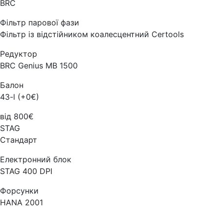
BRC
Фільтр парової фази
Фільтр із відстійником коалесцентний Certools
Редуктор
BRC Genius MB 1500
Балон
43-l (+0€)
від 800€
STAG
Стандарт
Електронний блок
STAG 400 DPI
Форсунки
HANA 2001