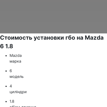
Стоимость установки гбо на Mazda
6 1.8
Mazda
марка
6
модель
4
циліндри
1.8
об'єм двигуна