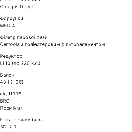
Omegas Direct
Форсунки
MED 4
Фільтр парової фази
Certools з поліестеровим фільтроелементом
Редуктор
LI 10 (до 220 к.с.)
Балон
43-l (+0€)
від 1100€
BRC
Преміум+
Електронний блок
SDI 2.0