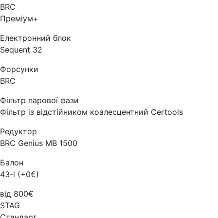
BRC
Преміум+
Електронний блок
Sequent 32
Форсунки
BRC
Фільтр парової фази
Фільтр із відстійником коалесцентний Certools
Редуктор
BRC Genius MB 1500
Балон
43-l (+0€)
від 800€
STAG
Стандарт