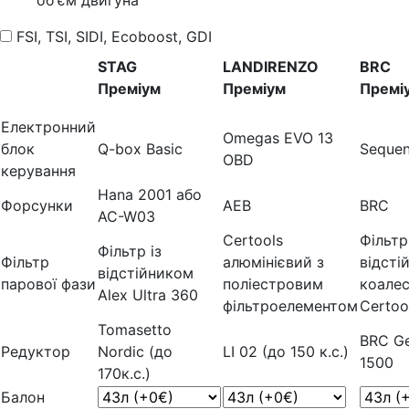
FSI, TSI, SIDI, Ecoboost, GDI
STAG
LANDIRENZO
BRC
Преміум
Преміум
Премі
Електронний
Omegas EVO 13
блок
Q-box Basic
Sequen
OBD
керування
Hana 2001 або
Форсунки
AEB
BRC
AC-W03
Certools
Фільтр
Фільтр із
Фільтр
алюмінієвий з
відсті
відстійником
парової фази
поліестровим
коале
Alex Ultra 360
фільтроелементом
Certoo
Tomasetto
BRC Ge
Редуктор
Nordic (до
LI 02 (до 150 к.с.)
1500
170к.с.)
Балон