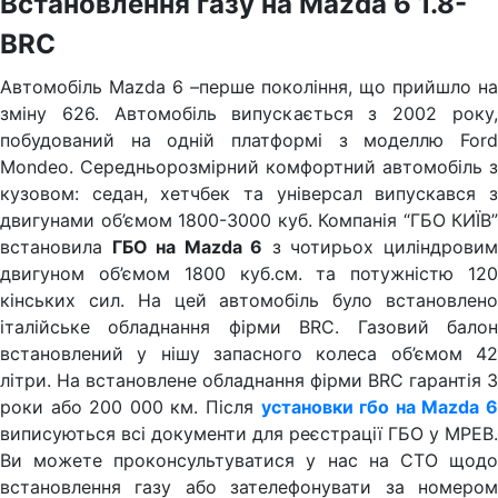
Встановлення газу на Mazda 6 1.8-
BRC
Автомобіль Mazda 6
–
перше покоління, що прийшло на
зміну 626. Автомобіль випускається з 2002 року,
побудований на одній платформі з моделлю Ford
Mondeo. Середньорозмірний комфортний автомобіль з
кузовом: седан, хетчбек та універсал випускався з
двигунами об’ємом 1800-3000 куб. Компанія “ГБО КИЇВ”
встановила
ГБО на Mazda 6
з чотирьох циліндрови
двигуном об’ємом 1800 куб.см. та потужністю 120
кінських сил. На цей автомобіль було встановлено
італійське обладнання фірми BRC. Газовий балон
встановлений у нішу запасного колеса об’ємом 42
літри. На встановлене обладнання фірми BRC гарантія 3
роки або 200 000 км. Після
установки гбо на Mazda 
виписуються всі документи для реєстрації ГБО у МРЕВ.
Ви можете проконсультуватися у нас на СТО щодо
встановлення газу або зателефонувати за номером