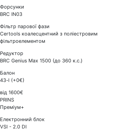
Форсунки
BRC IN03
Фільтр парової фази
Certools коалесцентний з поліестровим
фільтроелементом
Редуктор
BRC Genius Max 1500 (до 360 к.с.)
Балон
43-l (+0€)
від 1600€
PRINS
Преміум+
Електронний блок
VSI - 2.0 DI