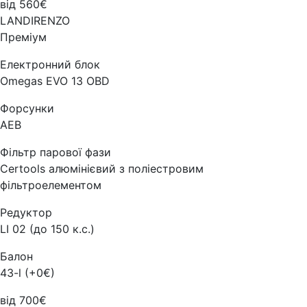
від 560€
LANDIRENZO
Преміум
Електронний блок
Omegas EVO 13 OBD
Форсунки
AEB
Фільтр парової фази
Certools алюмінієвий з поліестровим
фільтроелементом
Редуктор
LI 02 (до 150 к.с.)
Балон
43-l (+0€)
від 700€