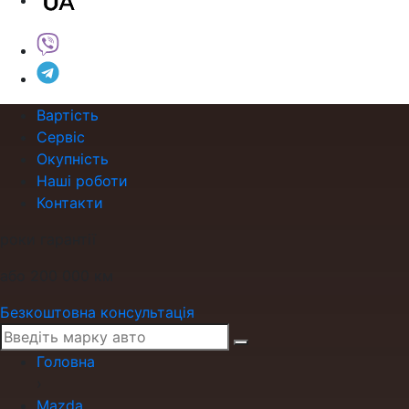
Вартість
Сервіс
Окупність
Наші роботи
Контакти
роки гарантії
або 200 000 км
Безкоштовна консультація
Головна
›
Mazda