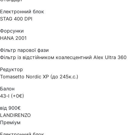
Електронний блок
STAG 400 DPI
Форсунки
HANA 2001
Фільтр парової фази
Фільтр із відстійником коалесцентний Alex Ultra 360
Редуктор
Tomasetto Nordic XP (до 245к.с.)
Балон
43-l (+0€)
від 900€
LANDIRENZO
Преміум
Електронний блок