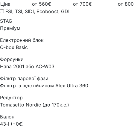
Ціна
от 560€
от 700€
от 80
FSI, TSI, SIDI, Ecoboost, GDI
STAG
Преміум
Електронний блок
Q-box Basic
Форсунки
Hana 2001 або AC-W03
Фільтр парової фази
Фільтр із відстійником Alex Ultra 360
Редуктор
Tomasetto Nordic (до 170к.с.)
Балон
43-l (+0€)