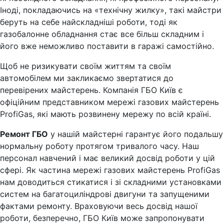
Іноді, покладаючись на «технічну жилку», такі майстри
беруть на себе найскладніші роботи, тоді як
газобалонне обладнання стає все більш складним і
його вже неможливо поставити в гаражі самостійно.
Щоб не ризикувати своїм життям та своїм
автомобілем ми закликаємо звертатися до
перевірених майстерень. Компанія ГБО Київ є
офіційним представником мережі газових майстерень
ProfiGas, які мають розвинену мережу по всій країні.
Ремонт ГБО
у нашій майстерні гарантує його подальшу
нормальну роботу протягом тривалого часу. Наш
персонал навчений і має великий досвід роботи у цій
сфері. Як частина мережі газових майстерень ProfiGas
нам доводиться стикатися і зі складними установками
систем на багатоциліндрові двигуни та запущеними
фактами ремонту. Враховуючи весь досвід нашої
роботи, безперечно, ГБО Київ може запропонувати