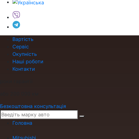
Вартість
Сервіс
Окупність
Наші роботи
Контакти
роки гарантії
або 200 000 км
Безкоштовна консультація
Головна
›
Mitsubishi