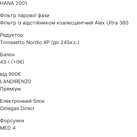
HANA 2001
Фільтр парової фази
Фільтр із відстійником коалесцентний Alex Ultra 360
Редуктор
Tomasetto Nordic XP (до 245к.с.)
Балон
43-l (+0€)
від 900€
LANDIRENZO
Преміум
Електронний блок
Omegas Direct
Форсунки
MED 4