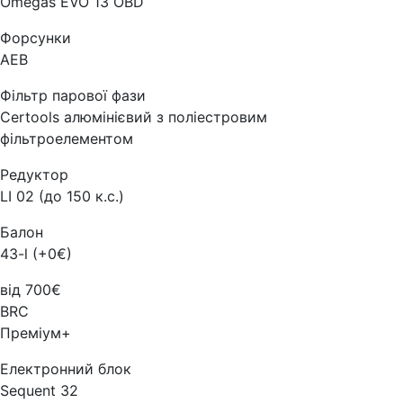
Omegas EVO 13 OBD
Форсунки
AEB
Фільтр парової фази
Certools алюмінієвий з поліестровим
фільтроелементом
Редуктор
LI 02 (до 150 к.с.)
Балон
43-l (+0€)
від 700€
BRC
Преміум+
Електронний блок
Sequent 32