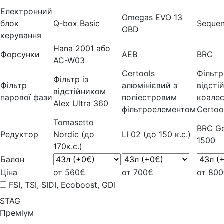
Електронний
Omegas EVO 13
блок
Q-box Basic
Sequen
OBD
керування
Hana 2001 або
Форсунки
AEB
BRC
AC-W03
Certools
Фільтр
Фільтр із
Фільтр
алюмінієвий з
відсті
відстійником
парової фази
поліестровим
коале
Alex Ultra 360
фільтроелементом
Certoo
Tomasetto
BRC Ge
Редуктор
Nordic (до
LI 02 (до 150 к.с.)
1500
170к.с.)
Балон
Ціна
от 560€
от 700€
от 80
FSI, TSI, SIDI, Ecoboost, GDI
STAG
Преміум