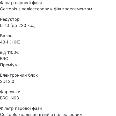
Фільтр парової фази
Certools з поліестеровим фільтроелементом
Редуктор
LI 10 (до 220 к.с.)
Балон
43-l (+0€)
від 1100€
BRC
Преміум+
Електронний блок
SDI 2.0
Форсунки
BRC IN03
Фільтр парової фази
Certools коалесцентний з поліестровим