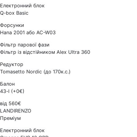
Електронний блок
Q-box Basic
Форсунки
Hana 2001 або AC-W03
Фільтр парової фази
Фільтр із відстійником Alex Ultra 360
Редуктор
Tomasetto Nordic (до 170к.с.)
Балон
43-l (+0€)
від 560€
LANDIRENZO
Преміум
Електронний блок