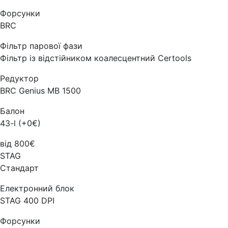
Форсунки
BRC
Фільтр парової фази
Фільтр із відстійником коалесцентний Certools
Редуктор
BRC Genius MB 1500
Балон
43-l (+0€)
від 800€
STAG
Стандарт
Електронний блок
STAG 400 DPI
Форсунки