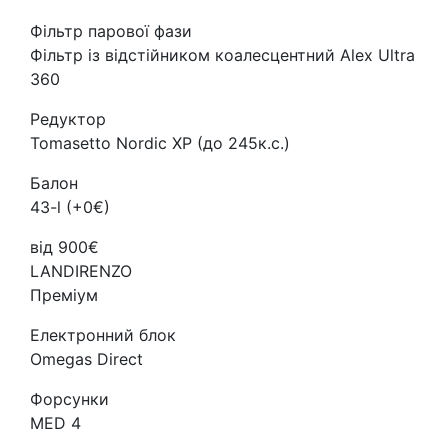
Фільтр парової фази
Фільтр із відстійником коалесцентний Alex Ultra
360
Редуктор
Tomasetto Nordic XP (до 245к.с.)
Балон
43-l (+0€)
від 900€
LANDIRENZO
Преміум
Електронний блок
Omegas Direct
Форсунки
MED 4