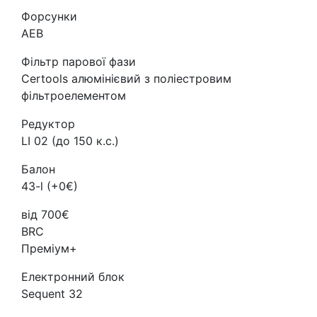
Форсунки
AEB
Фільтр парової фази
Certools алюмінієвий з поліестровим
фільтроелементом
Редуктор
LI 02 (до 150 к.с.)
Балон
43-l (+0€)
від 700€
BRC
Преміум+
Електронний блок
Sequent 32