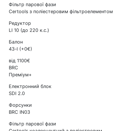
Фільтр парової фази
Certools з поліестеровим фільтроелементом
Редуктор
LI 10 (до 220 к.с.)
Балон
43-l (+0€)
від 1100€
BRC
Преміум+
Електронний блок
SDI 2.0
Форсунки
BRC IN03
Фільтр парової фази
Certools коалесцентний з поліестровим