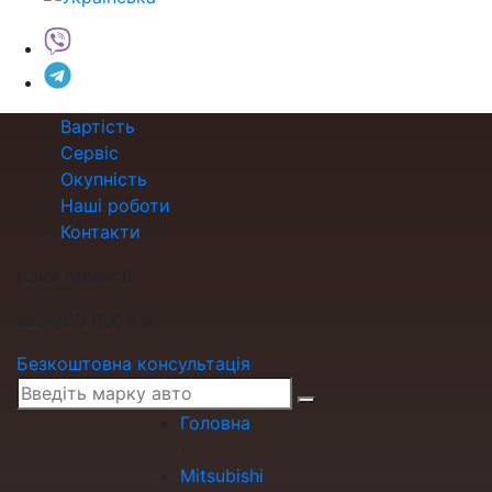
Вартість
Сервіс
Окупність
Наші роботи
Контакти
роки гарантії
або 200 000 км
Безкоштовна консультація
Головна
›
Mitsubishi