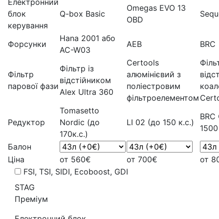
Електронний
Omegas EVO 13
блок
Q-box Basic
Sequ
OBD
керування
Hana 2001 або
Форсунки
AEB
BRC
AC-W03
Certools
Фільт
Фільтр із
Фільтр
алюмінієвий з
відс
відстійником
парової фази
поліестровим
коал
Alex Ultra 360
фільтроелементом
Cert
Tomasetto
BRC 
Редуктор
Nordic (до
LI 02 (до 150 к.с.)
1500
170к.с.)
Балон
Ціна
от 560€
от 700€
от 8
FSI, TSI, SIDI, Ecoboost, GDI
STAG
Преміум
Електронний блок