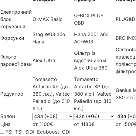
Електронний
Q-BOX PLUS
блок
Q-MAX Basic
PLUG&D
OBD
керування
Stag W03 або
Hana 2001 або
Форсунки
BRC IN0
Hana
AC-W03
Certools
Фільтр із
Фільтр
коалесц
Alex Ultra
відстійником
парової фази
поліест
Alex Ultra 360
фільтро
Tomasetto
Tomasetto
Antartic XP (до
Antartic XP (до
Genius 
Редуктор
380 л.с.), Valtec
380 к.с.), Valtec
380 к.с.)
Palladio (до 310
Palladio (до 310
л.с.)
к.с.)
Балон
Ціна
от 1100€
от 1180€
от 1500
FSI, TSI, SIDI, Ecoboost, GDI