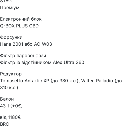
STAG
Преміум
Електронний блок
Q-BOX PLUS OBD
Форсунки
Hana 2001 або AC-W03
Фільтр парової фази
Фільтр із відстійником Alex Ultra 360
Редуктор
Tomasetto Antartic XP (до 380 к.с.), Valtec Palladio (до
310 к.с.)
Балон
43-l (+0€)
від 1180€
BRC