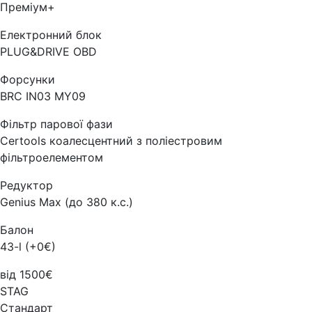
Преміум+
Електронний блок
PLUG&DRIVE OBD
Форсунки
BRC IN03 MY09
Фільтр парової фази
Certools коалесцентний з поліестровим
фільтроелементом
Редуктор
Genius Max (до 380 к.с.)
Балон
43-l (+0€)
від 1500€
STAG
Стандарт