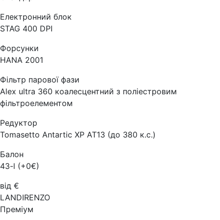
Електронний блок
STAG 400 DPI
Форсунки
HANA 2001
Фільтр парової фази
Alex ultra 360 коалесцентний з поліестровим
фільтроелементом
Редуктор
Tomasetto Antartic XP AT13 (до 380 к.с.)
Балон
43-l (+0€)
від €
LANDIRENZO
Преміум