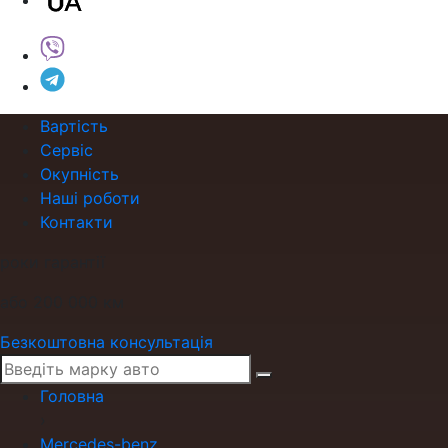
Вартість
Сервіс
Окупність
Наші роботи
Контакти
роки гарантії
або 200 000 км
Безкоштовна консультація
Головна
›
Mercedes-benz