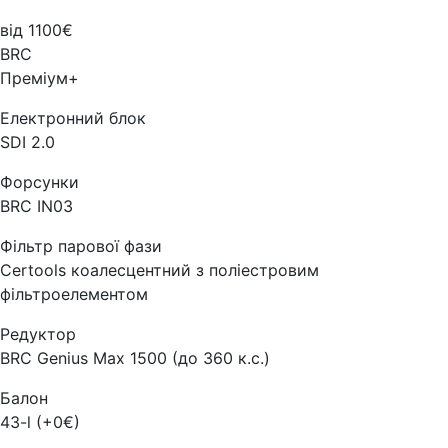
від 1100€
BRC
Преміум+
Електронний блок
SDI 2.0
Форсунки
BRC IN03
Фільтр парової фази
Certools коалесцентний з поліестровим
фільтроелементом
Редуктор
BRC Genius Max 1500 (до 360 к.с.)
Балон
43-l (+0€)