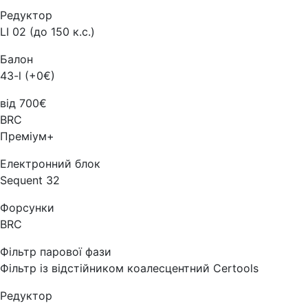
Редуктор
LI 02 (до 150 к.с.)
Балон
43-l (+0€)
від 700€
BRC
Преміум+
Електронний блок
Sequent 32
Форсунки
BRC
Фільтр парової фази
Фільтр із відстійником коалесцентний Certools
Редуктор