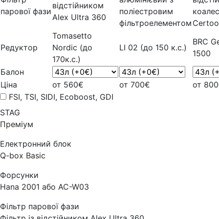
відстійником
парової фази
поліестровим
коале
Alex Ultra 360
фільтроелементом
Certoo
Tomasetto
BRC Ge
Редуктор
Nordic (до
LI 02 (до 150 к.с.)
1500
170к.с.)
Балон
Ціна
от 560€
от 700€
от 80
FSI, TSI, SIDI, Ecoboost, GDI
STAG
Преміум
Електронний блок
Q-box Basic
Форсунки
Hana 2001 або AC-W03
Фільтр парової фази
Фільтр із відстійником Alex Ultra 360