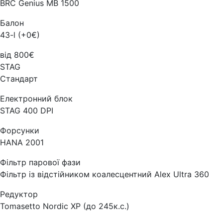
BRC Genius MB 1500
Балон
43-l (+0€)
від 800€
STAG
Стандарт
Електронний блок
STAG 400 DPI
Форсунки
HANA 2001
Фільтр парової фази
Фільтр із відстійником коалесцентний Alex Ultra 360
Редуктор
Tomasetto Nordic XP (до 245к.с.)