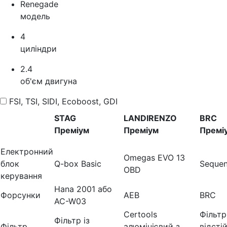
Renegade
модель
4
циліндри
2.4
об'єм двигуна
FSI, TSI, SIDI, Ecoboost, GDI
STAG
LANDIRENZO
BRC
Преміум
Преміум
Премі
Електронний
Omegas EVO 13
блок
Q-box Basic
Sequen
OBD
керування
Hana 2001 або
Форсунки
AEB
BRC
AC-W03
Certools
Фільтр
Фільтр із
Фільтр
алюмінієвий з
відсті