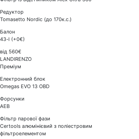
Редуктор
Tomasetto Nordic (до 170к.с.)
Балон
43-l (+0€)
від 560€
LANDIRENZO
Преміум
Електронний блок
Omegas EVO 13 OBD
Форсунки
AEB
Фільтр парової фази
Certools алюмінієвий з поліестровим
фільтроелементом