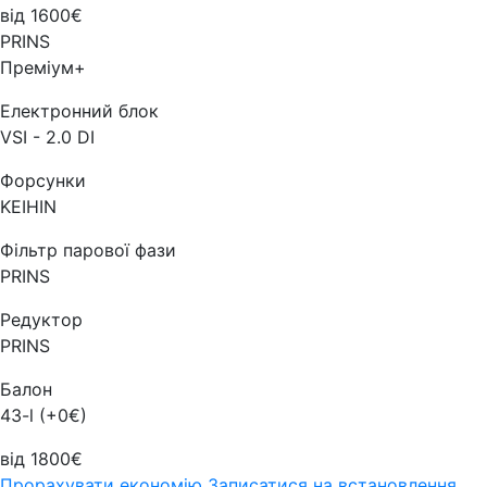
від 1600€
PRINS
Преміум+
Електронний блок
VSI - 2.0 DI
Форсунки
KEIHIN
Фільтр парової фази
PRINS
Редуктор
PRINS
Балон
43-l (+0€)
від 1800€
Прорахувати економію
Записатися на встановлення