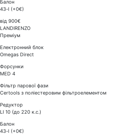
Балон
43-l (+0€)
від 900€
LANDIRENZO
Преміум
Електронний блок
Omegas Direct
Форсунки
MED 4
Фільтр парової фази
Certools з поліестеровим фільтроелементом
Редуктор
LI 10 (до 220 к.с.)
Балон
43-l (+0€)