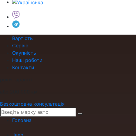
Вартість
Сервіс
Окупність
Наші роботи
Контакти
роки гарантії
або 200 000 км
Безкоштовна консультація
Головна
›
Jeep