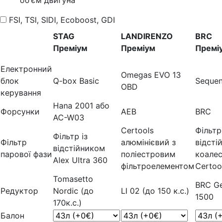
FSI, TSI, SIDI, Ecoboost, GDI
STAG
LANDIRENZO
BRC
Преміум
Преміум
Премі
Електронний
Omegas EVO 13
блок
Q-box Basic
Sequen
OBD
керування
Hana 2001 або
Форсунки
AEB
BRC
AC-W03
Certools
Фільтр
Фільтр із
Фільтр
алюмінієвий з
відсті
відстійником
парової фази
поліестровим
коале
Alex Ultra 360
фільтроелементом
Certoo
Tomasetto
BRC Ge
Редуктор
Nordic (до
LI 02 (до 150 к.с.)
1500
170к.с.)
Балон