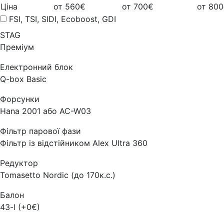
Ціна
от 560€
от 700€
от 80
FSI, TSI, SIDI, Ecoboost, GDI
STAG
Преміум
Електронний блок
Q-box Basic
Форсунки
Hana 2001 або AC-W03
Фільтр парової фази
Фільтр із відстійником Alex Ultra 360
Редуктор
Tomasetto Nordic (до 170к.с.)
Балон
43-l (+0€)