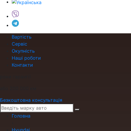
Вартість
Сервіс
Окупність
Наші роботи
Контакти
роки гарантії
або 200 000 км
Безкоштовна консультація
Головна
›
Hyundai