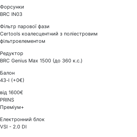
Форсунки
BRC IN03
Фільтр парової фази
Certools коалесцентний з поліестровим
фільтроелементом
Редуктор
BRC Genius Max 1500 (до 360 к.с.)
Балон
43-l (+0€)
від 1600€
PRINS
Преміум+
Електронний блок
VSI - 2.0 DI