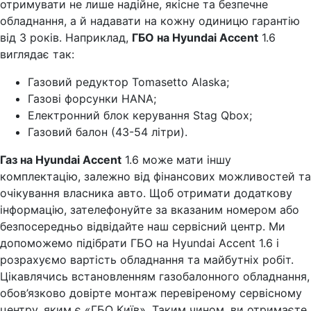
отримувати не лише надійне, якісне та безпечне
обладнання, а й надавати на кожну одиницю гарантію
від 3 років. Наприклад,
ГБО на Hyundai Accent
1.6
виглядає так:
Газовий редуктор Tomasetto Alaska;
Газові форсунки HANA;
Електронний блок керування Stag Qbox;
Газовий балон (43-54 літри).
Газ на Hyundai Accent
1.6 може мати іншу
комплектацію, залежно від фінансових можливостей та
очікування власника авто. Щоб отримати додаткову
інформацію, зателефонуйте за вказаним номером або
безпосередньо відвідайте наш сервісний центр. Ми
допоможемо підібрати ГБО на Hyundai Accent 1.6 і
розрахуємо вартість обладнання та майбутніх робіт.
Цікавлячись встановленням газобалонного обладнання,
обов’язково довірте монтаж перевіреному сервісному
центру, яким є «ГБО Київ». Таким чином, ви отримаєте