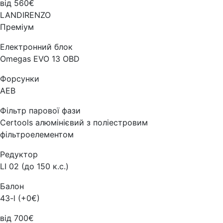
від 560€
LANDIRENZO
Преміум
Електронний блок
Omegas EVO 13 OBD
Форсунки
AEB
Фільтр парової фази
Certools алюмінієвий з поліестровим
фільтроелементом
Редуктор
LI 02 (до 150 к.с.)
Балон
43-l (+0€)
від 700€