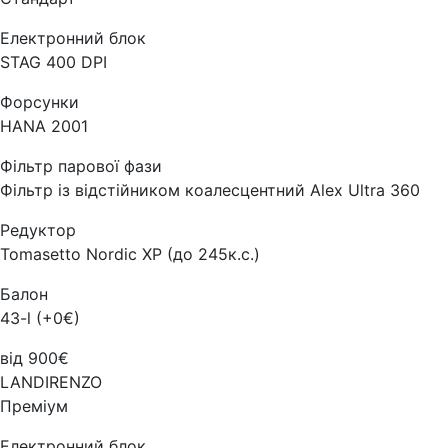
Електронний блок
STAG 400 DPI
Форсунки
HANA 2001
Фільтр парової фази
Фільтр із відстійником коалесцентний Alex Ultra 360
Редуктор
Tomasetto Nordic XP (до 245к.с.)
Балон
43-l (+0€)
від 900€
LANDIRENZO
Преміум
Електронний блок