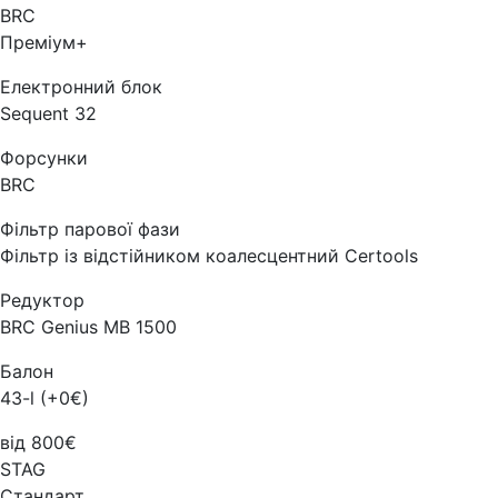
BRC
Преміум+
Електронний блок
Sequent 32
Форсунки
BRC
Фільтр парової фази
Фільтр із відстійником коалесцентний Certools
Редуктор
BRC Genius MB 1500
Балон
43-l (+0€)
від 800€
STAG
Стандарт