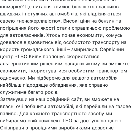
іномарку? Це питання хвилює більшість власників
швидких і потужних автомобілів, які відрізняються
своєю «ненажерливістю». Високі ціни на бензин та
погіршення його якості стали справжньою проблемою
для автовласників. Хтось почав економити, комусь
довелося відмовитись від особистого транспорту на
користь громадського, інші – змирилися. Сервісний
центр «ГБО Київ» пропонує скористатися
альтернативним рішенням, завдяки якому ви зможете
економити, і користуватися особистим транспортом
одночасно. Ми підберемо для вашого автомобіля
найбільш підходяще обладнання, яке справно
служитиме багато років.
Заглянувши на наш офіційний сайт, ви зможете на
власні очі побачити автомобілі, які перейшли на газове
паливо. Для кожного транспортного засобу ми
вибираємо свій комплект ГБО за доступною ціною.
Співпраця з провідними виробниками дозволяє