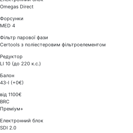
Omegas Direct
Форсунки
MED 4
Фільтр парової фази
Certools з поліестеровим фільтроелементом
Редуктор
LI 10 (до 220 к.с.)
Балон
43-l (+0€)
від 1100€
BRC
Преміум+
Електронний блок
SDI 2.0