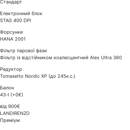
Стандарт
Електронний блок
STAG 400 DPI
Форсунки
HANA 2001
Фільтр парової фази
Фільтр із відстійником коалесцентний Alex Ultra 360
Редуктор
Tomasetto Nordic XP (до 245к.с.)
Балон
43-l (+0€)
від 900€
LANDIRENZO
Преміум