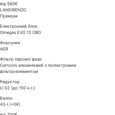
від 560€
LANDIRENZO
Преміум
Електронний блок
Omegas EVO 13 OBD
Форсунки
AEB
Фільтр парової фази
Certools алюмінієвий з поліестровим
фільтроелементом
Редуктор
LI 02 (до 150 к.с.)
Балон
43-l (+0€)
від 700€