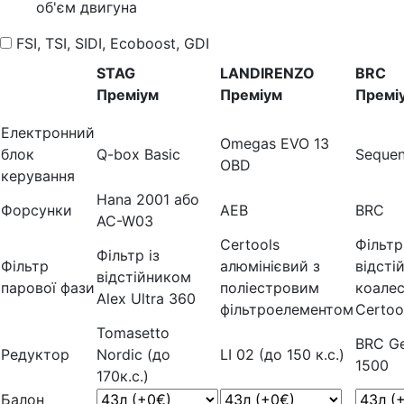
об'єм двигуна
FSI, TSI, SIDI, Ecoboost, GDI
STAG
LANDIRENZO
BRC
Преміум
Преміум
Премі
Електронний
Omegas EVO 13
блок
Q-box Basic
Sequen
OBD
керування
Hana 2001 або
Форсунки
AEB
BRC
AC-W03
Certools
Фільтр
Фільтр із
Фільтр
алюмінієвий з
відсті
відстійником
парової фази
поліестровим
коале
Alex Ultra 360
фільтроелементом
Certoo
Tomasetto
BRC Ge
Редуктор
Nordic (до
LI 02 (до 150 к.с.)
1500
170к.с.)
Балон