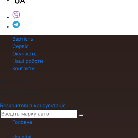
Вартість
Сервіс
Окупність
Наші роботи
Контакти
роки гарантії
або 200 000 км
Безкоштовна консультація
Головна
›
Hyundai