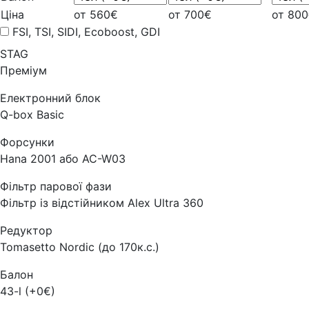
Ціна
от 560€
от 700€
от 80
FSI, TSI, SIDI, Ecoboost, GDI
STAG
Преміум
Електронний блок
Q-box Basic
Форсунки
Hana 2001 або AC-W03
Фільтр парової фази
Фільтр із відстійником Alex Ultra 360
Редуктор
Tomasetto Nordic (до 170к.с.)
Балон
43-l (+0€)