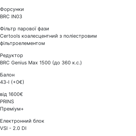
Форсунки
BRC IN03
Фільтр парової фази
Certools коалесцентний з поліестровим
фільтроелементом
Редуктор
BRC Genius Max 1500 (до 360 к.с.)
Балон
43-l (+0€)
від 1600€
PRINS
Преміум+
Електронний блок
VSI - 2.0 DI