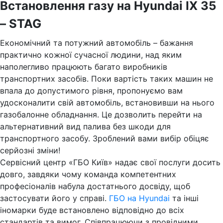
Встановлення газу на Hyundai IX 35
– STAG
Економічний та потужний автомобіль – бажання
практично кожної сучасної людини, над яким
наполегливо працюють багато виробників
транспортних засобів. Поки вартість таких машин не
впала до допустимого рівня, пропонуємо вам
удосконалити свій автомобіль, встановивши на нього
газобалонне обладнання. Це дозволить перейти на
альтернативний вид палива без шкоди для
транспортного засобу. Зроблений вами вибір обіцяє
серйозні зміни!
Сервісний центр «ГБО Київ» надає свої послуги досить
довго, завдяки чому команда компетентних
професіоналів набула достатнього досвіду, щоб
застосувати його у справі.
ГБО на Hyundai
та інші
іномарки буде встановлено відповідно до всіх
стандартів та вимог. Співпрацюючи з провідними