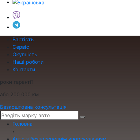
Вартість
Сервіс
Окупність
Наші роботи
Контакти
роки гарантії
або 200 000 км
Безкоштовна консультація
Головна
›
Авто з безпосереднім упорскуванням