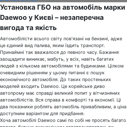
Установка ГБО на автомобіль марки
Daewoo у Києві – незаперечна
вигода та якість
Автомобілісти всього світу пов'язані на бензині, адже
це єдиний вид палива, яким їздить транспорт.
Принаймні так вважалося до певного часу. Бажання
заощадити виникає, мабуть, у всіх, навіть багатих
людей з кількома автомобілями та будинками. Цілком
очевидним рішенням у цьому питанні є пошук
економічного автомобіля. До таких простеньких
моделей входить Daewoo. Це корейське диво
автопрому має справді великий попит у вітчизняних
автомобілістів. Вся справа в комфорті та економії. Ці
два показники роблять автомобіль привабливим, а ціна
доступним варіантом для придбання.
Хоча автомобілі Daewoo самі по собі не просять багато
палива, будучи економічним автотранспортом, ви