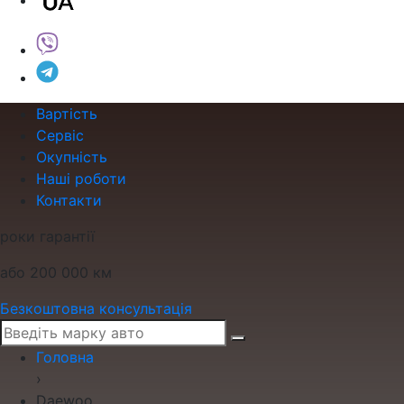
Вартість
Сервіс
Окупність
Наші роботи
Контакти
роки гарантії
або 200 000 км
Безкоштовна консультація
Головна
›
Daewoo