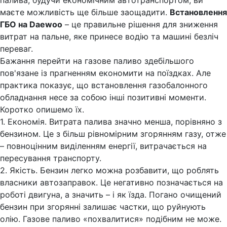
маєте можливість ще більше заощадити.
Встановлення
ГБО на Daewoo
– це правильне рішення для зниження
витрат на пальне, яке принесе водію та машині безліч
переваг.
Бажання перейти на газове паливо здебільшого
пов'язане із прагненням економити на поїздках. Але
практика показує, що встановлення газобалонного
обладнання несе за собою інші позитивні моменти.
Коротко опишемо їх.
1. Економія. Витрата палива значно менша, порівняно з
бензином. Це з більш рівномірним згорянням газу, отже
– повноцінним виділенням енергії, витрачається на
пересування транспорту.
2. Якість. Бензин легко можна розбавити, що роблять
власники автозаправок. Це негативно позначається на
роботі двигуна, а значить – і як їзда. Погано очищений
бензин при згорянні залишає частки, що руйнують
олію. Газове паливо «похвалитися» подібним не може.