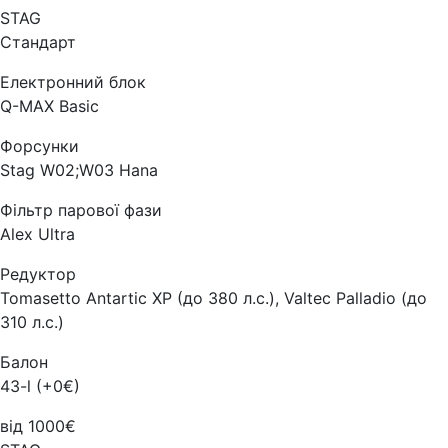
STAG
Стандарт
Електронний блок
Q-MAX Basic
Форсунки
Stag W02;W03 Hana
Фільтр парової фази
Alex Ultra
Редуктор
Tomasetto Antartic XP (до 380 л.с.), Valtec Palladio (до
310 л.с.)
Балон
43-l (+0€)
від 1000€