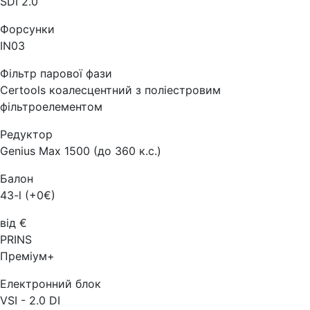
SDI 2.0
Форсунки
IN03
Фільтр парової фази
Certools коалесцентний з поліестровим
фільтроелементом
Редуктор
Genius Max 1500 (до 360 к.с.)
Балон
43-l (+0€)
від €
PRINS
Преміум+
Електронний блок
VSI - 2.0 DI