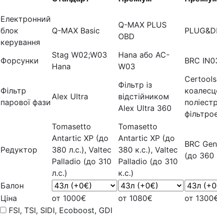
Електронний
Q-MAX PLUS
блок
Q-MAX Basic
PLUG&D
OBD
керування
Stag W02;W03
Hana або AC-
Форсунки
BRC IN0
Hana
W03
Certools
Фільтр із
Фільтр
коалесц
Alex Ultra
відстійником
парової фази
поліест
Alex Ultra 360
фільтро
Tomasetto
Tomasetto
Antartic XP (до
Antartic XP (до
BRC Gen
Редуктор
380 л.с.), Valtec
380 к.с.), Valtec
(до 360 к
Palladio (до 310
Palladio (до 310
л.с.)
к.с.)
Балон
Ціна
от 1000€
от 1080€
от 1300
FSI, TSI, SIDI, Ecoboost, GDI