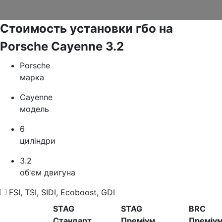
Стоимость установки гбо на
Porsche Cayenne 3.2
Porsche
марка
Cayenne
модель
6
циліндри
3.2
об'єм двигуна
FSI, TSI, SIDI, Ecoboost, GDI
STAG
STAG
BRC
Стандарт
Преміум
Преміу