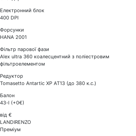
Електронний блок
400 DPI
Форсунки
HANA 2001
Фільтр парової фази
Alex ultra 360 коалесцентний з поліестровим
фільтроелементом
Редуктор
Tomasetto Antartic XP AT13 (до 380 к.с.)
Балон
43-l (+0€)
від €
LANDIRENZO
Преміум