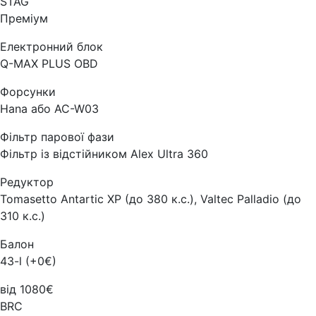
STAG
Преміум
Електронний блок
Q-MAX PLUS OBD
Форсунки
Hana або AC-W03
Фільтр парової фази
Фільтр із відстійником Alex Ultra 360
Редуктор
Tomasetto Antartic XP (до 380 к.с.), Valtec Palladio (до
310 к.с.)
Балон
43-l (+0€)
від 1080€
BRC