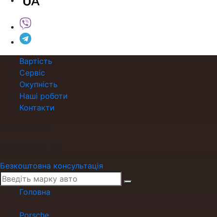
Вартість
Сервіс
Окупність
Наші роботи
Контакти
роки гарантії
або 200 000 км
Безкоштовна консультація
Головна
›
Porsche