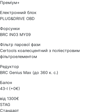
Преміум+
Електронний блок
PLUG&DRIVE OBD
Форсунки
BRC IN03 MY09
Фільтр парової фази
Certools коалесцентний з поліестровим
фільтроелементом
Редуктор
BRC Genius Max (до 360 к. с.)
Балон
43-l (+0€)
від 1300€
STAG
Стандарт