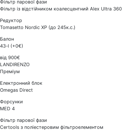
Фільтр парової фази
Фільтр із відстійником коалесцентний Alex Ultra 360
Редуктор
Tomasetto Nordic XP (до 245к.с.)
Балон
43-l (+0€)
від 900€
LANDIRENZO
Преміум
Електронний блок
Omegas Direct
Форсунки
MED 4
Фільтр парової фази
Certools з поліестеровим фільтроелементом