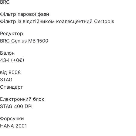
BRC
Фільтр парової фази
Фільтр із відстійником коалесцентний Certools
Редуктор
BRC Genius MB 1500
Балон
43-l (+0€)
від 800€
STAG
Стандарт
Електронний блок
STAG 400 DPI
Форсунки
HANA 2001