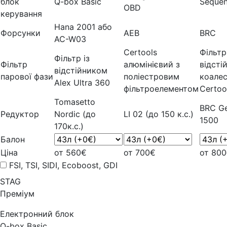
блок
Q-box Basic
Sequen
OBD
керування
Hana 2001 або
Форсунки
AEB
BRC
AC-W03
Certools
Фільтр
Фільтр із
Фільтр
алюмінієвий з
відсті
відстійником
парової фази
поліестровим
коале
Alex Ultra 360
фільтроелементом
Certoo
Tomasetto
BRC Ge
Редуктор
Nordic (до
LI 02 (до 150 к.с.)
1500
170к.с.)
Балон
Ціна
от 560€
от 700€
от 80
FSI, TSI, SIDI, Ecoboost, GDI
STAG
Преміум
Електронний блок
Q-box Basic