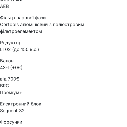
AEB
Фільтр парової фази
Certools алюмінієвий з поліестровим
фільтроелементом
Редуктор
LI 02 (до 150 к.с.)
Балон
43-l (+0€)
від 700€
BRC
Преміум+
Електронний блок
Sequent 32
Форсунки