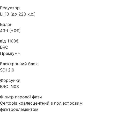
Редуктор
LI 10 (до 220 к.с.)
Балон
43-l (+0€)
від 1100€
BRC
Преміум+
Електронний блок
SDI 2.0
Форсунки
BRC IN03
Фільтр парової фази
Certools коалесцентний з поліестровим
фільтроелементом