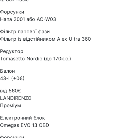
Форсунки
Hana 2001 або AC-W03
Фільтр парової фази
Фільтр із відстійником Alex Ultra 360
Редуктор
Tomasetto Nordic (до 170к.с.)
Балон
43-l (+0€)
від 560€
LANDIRENZO
Преміум
Електронний блок
Omegas EVO 13 OBD
Форсунки