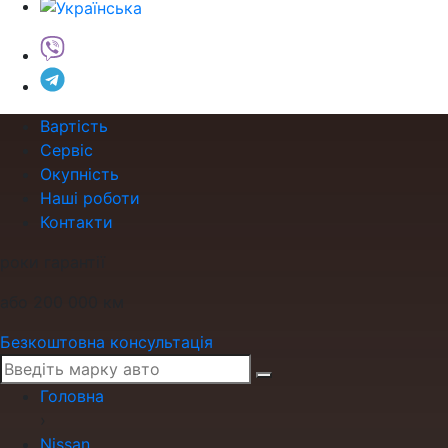
Вартість
Сервіс
Окупність
Наші роботи
Контакти
роки гарантії
або 200 000 км
Безкоштовна консультація
Головна
›
Nissan