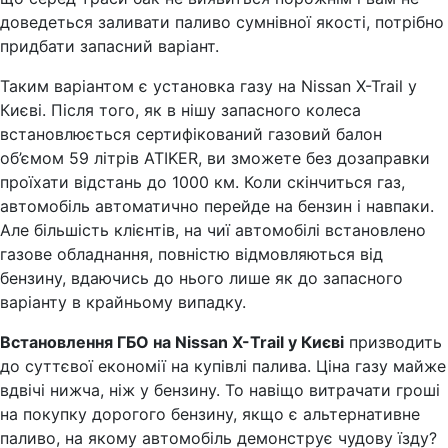
доведеться заливати паливо сумнівної якості, потрібно
придбати запасний варіант.
Таким варіантом є установка газу на Nissan X-Trail у
Києві. Після того, як в нішу запасного колеса
встановлюється сертифікований газовий балон
об’ємом 59 літрів ATIKER, ви зможете без дозаправки
проїхати відстань до 1000 км. Коли скінчиться газ,
автомобіль автоматично перейде на бензин і навпаки.
Але більшість клієнтів, на чиї автомобілі встановлено
газове обладнання, повністю відмовляються від
бензину, вдаючись до нього лише як до запасного
варіанту в крайньому випадку.
Встановлення ГБО на Nissan X-Trail у Києві
призводить
до суттєвої економії на купівлі палива. Ціна газу майже
вдвічі нижча, ніж у бензину. То навіщо витрачати гроші
на покупку дорогого бензину, якщо є альтернативне
паливо, на якому автомобіль демонструє чудову їзду?