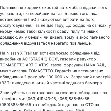
Поліпшення ходових якостей автомобіля відзначають
усі клієнти, які перейшли на газ. Більше того, після
встановлення ГБО знижуються витрати на його
обслуговування. Газ не дає гару, що осідає на свічках, у
ньому немає такої кількості осаду, пилу та інших
домішок, як у бензині чи дизелі, тому й знос паливного
обладнання відбувається набагато повільніше.
На Nissan X-Trail ми встановлюємо обладнання від
виробника АС “STAG4 Q-BOX”, газовий редуктор
TOMASETTO ARTIC AT09, газові форсунки HANA RAIL,
мультиклапан TOMASETTO. Гарантія на встановлене
обладнання 2 роки або 100 000 км. Заправний пристрій
(ВЗП) виведено в нижній частині заднього бампера.
Записуйтесь на встановлення газового обладнання за
телефонами: (063)419-43-18, (068)888-66-55,
(050)888-66-55 та приїжджайте до нас на СТО за
адресою м. Київ, вул. Березняківська, 19-Б.