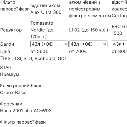
Фільтр
алюмінієвий з
відсті
відстійником
парової фази
поліестровим
коале
Alex Ultra 360
фільтроелементом
Certoo
Tomasetto
BRC Ge
Редуктор
Nordic (до
LI 02 (до 150 к.с.)
1500
170к.с.)
Балон
Ціна
от 560€
от 700€
от 80
FSI, TSI, SIDI, Ecoboost, GDI
STAG
Преміум
Електронний блок
Q-box Basic
Форсунки
Hana 2001 або AC-W03
Фільтр парової фази