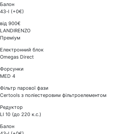
Балон
43-l (+0€)
від 900€
LANDIRENZO
Преміум
Електронний блок
Omegas Direct
Форсунки
MED 4
Фільтр парової фази
Certools з поліестеровим фільтроелементом
Редуктор
LI 10 (до 220 к.с.)
Балон
43-l (+0€)