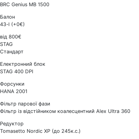
BRC Genius MB 1500
Балон
43-l (+0€)
від 800€
STAG
Стандарт
Електронний блок
STAG 400 DPI
Форсунки
HANA 2001
Фільтр парової фази
Фільтр із відстійником коалесцентний Alex Ultra 360
Редуктор
Tomasetto Nordic XP (до 245к.с.)