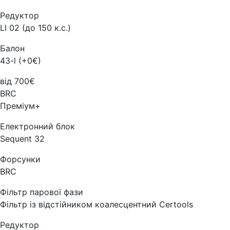
Редуктор
LI 02 (до 150 к.с.)
Балон
43-l (+0€)
від 700€
BRC
Преміум+
Електронний блок
Sequent 32
Форсунки
BRC
Фільтр парової фази
Фільтр із відстійником коалесцентний Certools
Редуктор