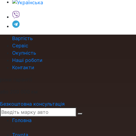
Вартість
Сервіс
Окупність
Наші роботи
Контакти
роки гарантії
або 200 000 км
Безкоштовна консультація
Головна
›
Toyota