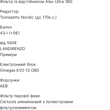
Фільтр із відстійником Alex Ultra 360
Редуктор
Tomasetto Nordic (до 170к.с.)
Балон
43-l (+0€)
від 560€
LANDIRENZO
Преміум
Електронний блок
Omegas EVO 13 OBD
Форсунки
AEB
Фільтр парової фази
Certools алюмінієвий з поліестровим
фільтроелементом