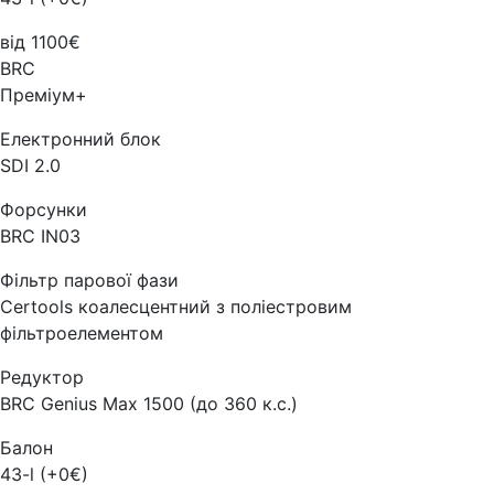
від 1100€
BRC
Преміум+
Електронний блок
SDI 2.0
Форсунки
BRC IN03
Фільтр парової фази
Certools коалесцентний з поліестровим
фільтроелементом
Редуктор
BRC Genius Max 1500 (до 360 к.с.)
Балон
43-l (+0€)