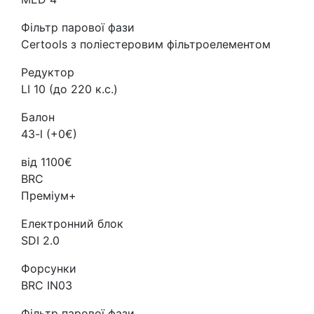
Фільтр парової фази
Certools з поліестеровим фільтроелементом
Редуктор
LI 10 (до 220 к.с.)
Балон
43-l (+0€)
від 1100€
BRC
Преміум+
Електронний блок
SDI 2.0
Форсунки
BRC IN03
Фільтр парової фази