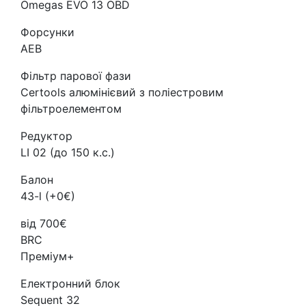
Omegas EVO 13 OBD
Форсунки
AEB
Фільтр парової фази
Certools алюмінієвий з поліестровим
фільтроелементом
Редуктор
LI 02 (до 150 к.с.)
Балон
43-l (+0€)
від 700€
BRC
Преміум+
Електронний блок
Sequent 32