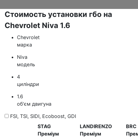
Стоимость установки гбо на
Chevrolet Niva 1.6
Chevrolet
марка
Niva
модель
4
циліндри
1.6
об'єм двигуна
FSI, TSI, SIDI, Ecoboost, GDI
STAG
LANDIRENZO
BRC
Преміум
Преміум
Пре