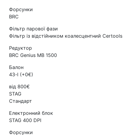
Форсунки
BRC
Фільтр парової фази
Фільтр із відстійником коалесцентний Certools
Редуктор
BRC Genius MB 1500
Балон
43-l (+0€)
від 800€
STAG
Стандарт
Електронний блок
STAG 400 DPI
Форсунки