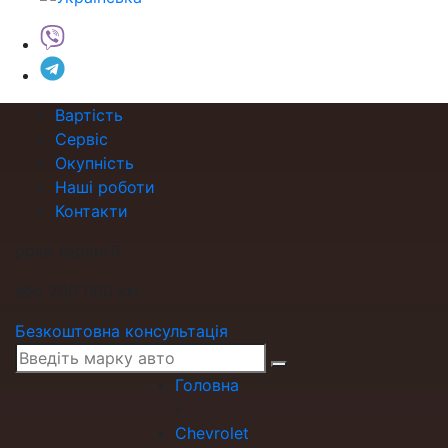
Вартість
Сервіс
Окупність
Наші роботи
Контакти
роки гарантії
або 200 000 км
Безкоштовна консультація
Головна
›
Chevrolet