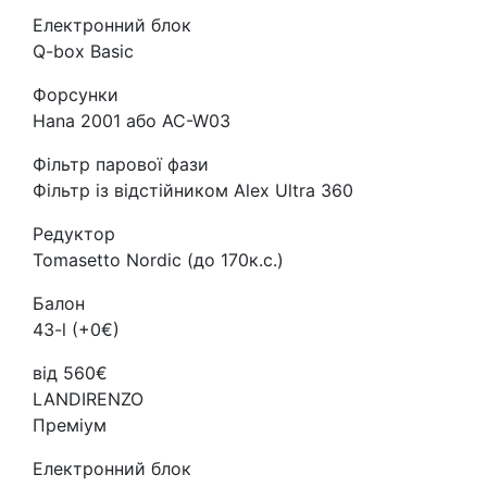
Електронний блок
Q-box Basic
Форсунки
Hana 2001 або AC-W03
Фільтр парової фази
Фільтр із відстійником Alex Ultra 360
Редуктор
Tomasetto Nordic (до 170к.с.)
Балон
43-l (+0€)
від 560€
LANDIRENZO
Преміум
Електронний блок