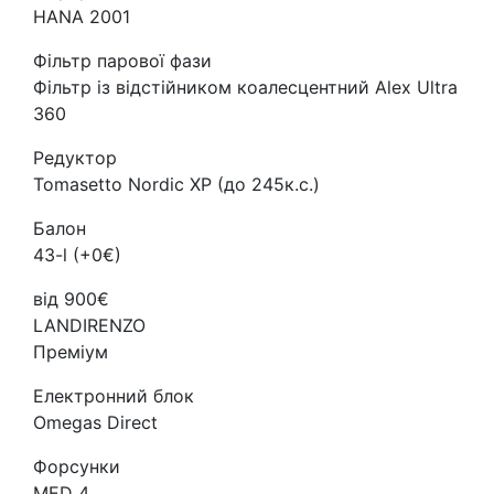
HANA 2001
Фільтр парової фази
Фільтр із відстійником коалесцентний Alex Ultra
360
Редуктор
Tomasetto Nordic XP (до 245к.с.)
Балон
43-l (+0€)
від 900€
LANDIRENZO
Преміум
Електронний блок
Omegas Direct
Форсунки
MED 4