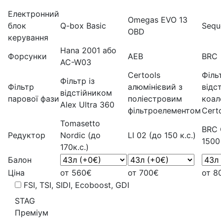
Електронний
Omegas EVO 13
блок
Q-box Basic
Sequ
OBD
керування
Hana 2001 або
Форсунки
AEB
BRC
AC-W03
Certools
Фільт
Фільтр із
Фільтр
алюмінієвий з
відс
відстійником
парової фази
поліестровим
коал
Alex Ultra 360
фільтроелементом
Cert
Tomasetto
BRC 
Редуктор
Nordic (до
LI 02 (до 150 к.с.)
1500
170к.с.)
Балон
Ціна
от 560€
от 700€
от 8
FSI, TSI, SIDI, Ecoboost, GDI
STAG
Преміум