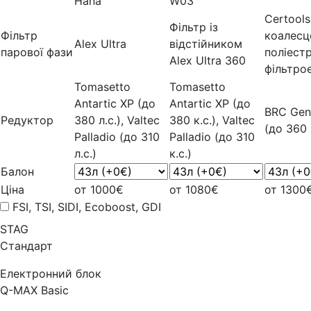
Hana
W03
Certools
Фільтр із
Фільтр
коалесц
Alex Ultra
відстійником
парової фази
поліест
Alex Ultra 360
фільтро
Tomasetto
Tomasetto
Antartic XP (до
Antartic XP (до
BRC Gen
Редуктор
380 л.с.), Valtec
380 к.с.), Valtec
(до 360 к
Palladio (до 310
Palladio (до 310
л.с.)
к.с.)
Балон
Ціна
от 1000€
от 1080€
от 1300
FSI, TSI, SIDI, Ecoboost, GDI
STAG
Стандарт
Електронний блок
Q-MAX Basic