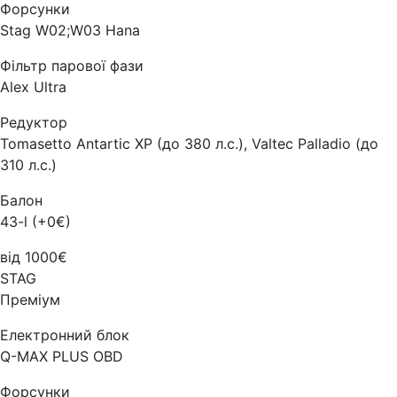
Форсунки
Stag W02;W03 Hana
Фільтр парової фази
Alex Ultra
Редуктор
Tomasetto Antartic XP (до 380 л.с.), Valtec Palladio (до
310 л.с.)
Балон
43-l (+0€)
від 1000€
STAG
Преміум
Електронний блок
Q-MAX PLUS OBD
Форсунки