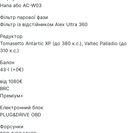
Hana або AC-W03
Фільтр парової фази
Фільтр із відстійником Alex Ultra 360
Редуктор
Tomasetto Antartic XP (до 380 к.с.), Valtec Palladio (до
310 к.с.)
Балон
43-l (+0€)
від 1080€
BRC
Преміум+
Електронний блок
PLUG&DRIVE OBD
Форсунки