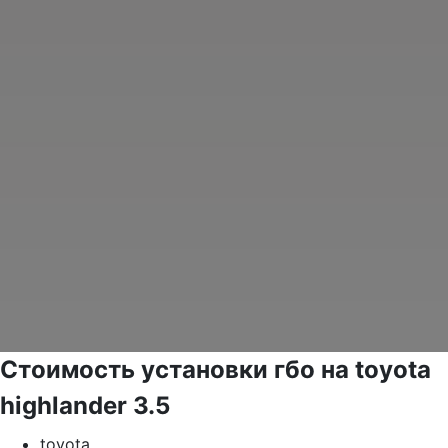
Стоимость установки гбо на toyota
highlander 3.5
toyota