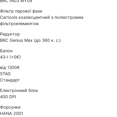
BRC IN03 MY09
Фільтр парової фази
Certools коалесцентний з поліестровим
фільтроелементом
Редуктор
BRC Genius Max (до 360 к. с.)
Балон
43-l (+0€)
від 1300€
STAG
Стандарт
Електронний блок
400 DPI
Форсунки
HANA 2001