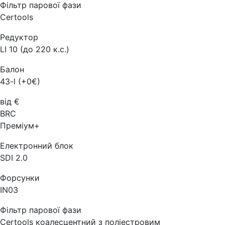
Фільтр парової фази
Certools
Редуктор
LI 10 (до 220 к.с.)
Балон
43-l (+0€)
від €
BRC
Преміум+
Електронний блок
SDI 2.0
Форсунки
IN03
Фільтр парової фази
Certools коалесцентний з поліестровим