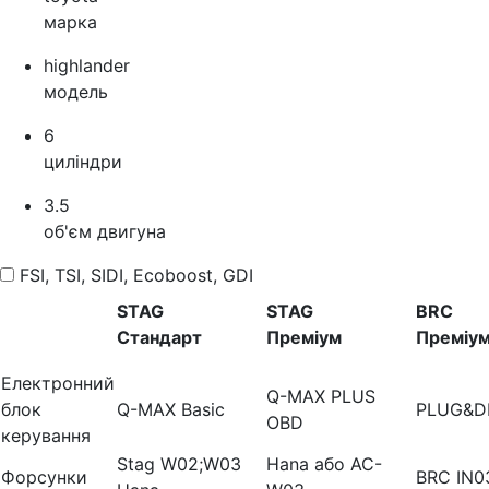
марка
highlander
модель
6
циліндри
3.5
об'єм двигуна
FSI, TSI, SIDI, Ecoboost, GDI
STAG
STAG
BRC
Стандарт
Преміум
Преміу
Електронний
Q-MAX PLUS
блок
Q-MAX Basic
PLUG&D
OBD
керування
Stag W02;W03
Hana або AC-
Форсунки
BRC IN0