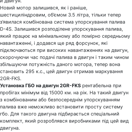
й двигун.
Новий мотор залишився, як і раніше,
шестициліндровим, об’ємом 3.5 літра, тільки тепер
з’явилася комбінована система упорскування палива
D-4S. Залишився розподілене упорскування палива,
який працює на мінімальному або помірно середньому
навантаженні, і додався ще ряд форсунок, які
підключаються при високих навантаженнях на двигун,
скорочуючи час подачі палива в двигун і таким чином
збільшуючи потужність даного мотора, тепер вона
становить 295 к.с., цей двигун отримав маркування
2GR-FKS.
Установка ГБО на двигун 2GR-FKS
рентабельна при
пробігах мінімум від 15000 км. на рік. На такий двигун
з комбінованим або безпосереднім упорскуванням
палива вже неможливо встановити просту систему
гбо. Для такого двигуна підбирається спеціальний
комплект, який розроблявся виробниками під цей вид
двигуна.