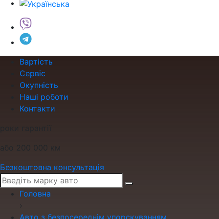
Вартість
Сервіс
Окупність
Наші роботи
Контакти
роки гарантії
або 200 000 км
Безкоштовна консультація
Головна
›
Авто з безпосереднім упорскуванням