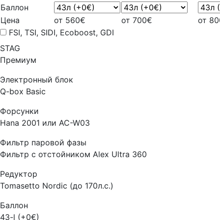
Баллон
Цена
от 560€
от 700€
от 8
FSI, TSI, SIDI, Ecoboost, GDI
STAG
Премиум
Электронный блок
Q-box Basic
Форсунки
Hana 2001 или AC-W03
Фильтр паровой фазы
Фильтр с отстойником Alex Ultra 360
Редуктор
Tomasetto Nordic (до 170л.с.)
Баллон
43-l (+0€)