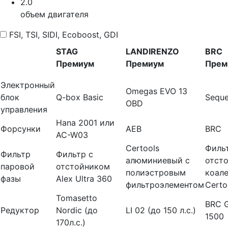
2.0
объем двигателя
FSI, TSI, SIDI, Ecoboost, GDI
STAG
LANDIRENZO
BRC
Премиум
Премиум
Прем
Электронный
Omegas EVO 13
блок
Q-box Basic
Seque
OBD
управления
Hana 2001 или
Форсунки
AEB
BRC
AC-W03
Certools
Филь
Фильтр
Фильтр с
алюминиевый с
отст
паровой
отстойником
полиэстровым
коал
фазы
Alex Ultra 360
фильтроэлементом
Certo
Tomasetto
BRC G
Редуктор
Nordic (до
LI 02 (до 150 л.с.)
1500
170л.с.)