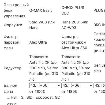
Электронный
Q-BOX PLUS
блок
Q-MAX Basic
PLUG
OBD
управления
Stag W03 или
Hana 2001 или
Форсунки
BRC I
Hana
AC-W03
Certo
Фильтр
Фильтр с
коале
паровой
Alex Ultra
отстойником
поли
фазы
Alex Ultra 360
фильт
Tomasetto
Tomasetto
Antartic XP (до
Antartic XP (до
Geniu
Редуктор
380 л.с.), Valtec
380 л.с.), Valtec
л.с.)
Palladio (до 310
Palladio (до 310
л.с.)
л.с.)
Баллон
Цена
от 1100€
от 1180€
от 15
FSI, TSI, SIDI, Ecoboost, GDI
STAG