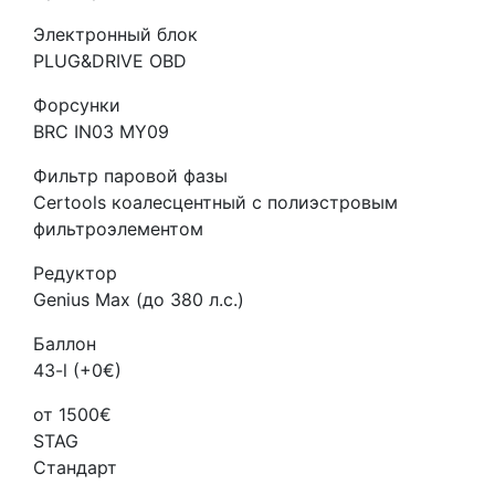
Электронный блок
PLUG&DRIVE OBD
Форсунки
BRC IN03 MY09
Фильтр паровой фазы
Certools коалесцентный с полиэстровым
фильтроэлементом
Редуктор
Genius Max (до 380 л.с.)
Баллон
43-l (+0€)
от 1500€
STAG
Стандарт