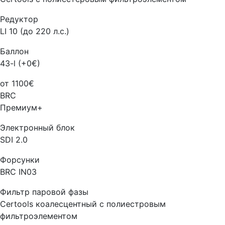
Редуктор
LI 10 (до 220 л.с.)
Баллон
43-l (+0€)
от 1100€
BRC
Премиум+
Электронный блок
SDI 2.0
Форсунки
BRC IN03
Фильтр паровой фазы
Certools коалесцентный с полиестровым
фильтроэлементом