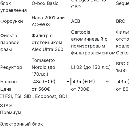
блок
Q-box Basic
Seque
OBD
управления
Hana 2001 или
Форсунки
AEB
BRC
AC-W03
Certools
Филь
Фильтр
Фильтр с
алюминиевый с
отст
паровой
отстойником
полиэстровым
коал
фазы
Alex Ultra 360
фильтроэлементом
Certo
Tomasetto
BRC G
Редуктор
Nordic (до
LI 02 (до 150 л.с.)
1500
170л.с.)
Баллон
Цена
от 560€
от 700€
от 8
FSI, TSI, SIDI, Ecoboost, GDI
STAG
Премиум
Электронный блок