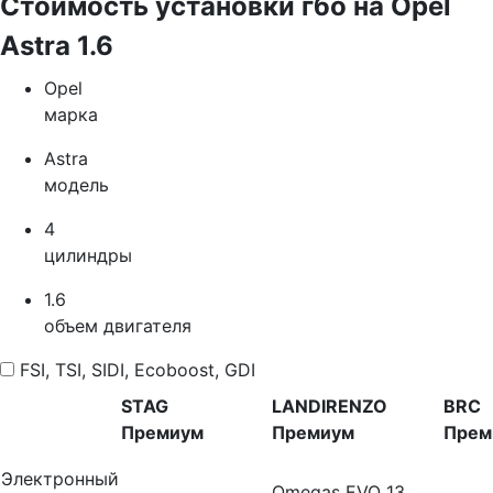
Стоимость установки гбо на Opel
Astra 1.6
Opel
марка
Astra
модель
4
цилиндры
1.6
объем двигателя
FSI, TSI, SIDI, Ecoboost, GDI
STAG
LANDIRENZO
BRC
Премиум
Премиум
Прем
Электронный
Omegas EVO 13