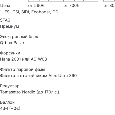
Цена
от 560€
от 700€
от 8
FSI, TSI, SIDI, Ecoboost, GDI
STAG
Премиум
Электронный блок
Q-box Basic
Форсунки
Hana 2001 или AC-W03
Фильтр паровой фазы
Фильтр с отстойником Alex Ultra 360
Редуктор
Tomasetto Nordic (до 170л.с.)
Баллон
43-l (+0€)