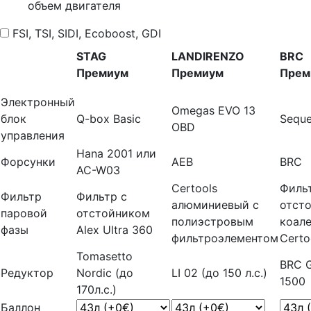
объем двигателя
FSI, TSI, SIDI, Ecoboost, GDI
STAG
LANDIRENZO
BRC
Премиум
Премиум
Прем
Электронный
Omegas EVO 13
блок
Q-box Basic
Seque
OBD
управления
Hana 2001 или
Форсунки
AEB
BRC
AC-W03
Certools
Филь
Фильтр
Фильтр с
алюминиевый с
отст
паровой
отстойником
полиэстровым
коал
фазы
Alex Ultra 360
фильтроэлементом
Certo
Tomasetto
BRC G
Редуктор
Nordic (до
LI 02 (до 150 л.с.)
1500
170л.с.)
Баллон