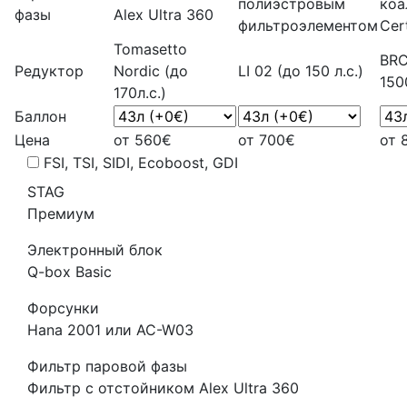
полиэстровым
коа
фазы
Alex Ultra 360
фильтроэлементом
Cer
Tomasetto
BRC
Редуктор
Nordic (до
LI 02 (до 150 л.с.)
150
170л.с.)
Баллон
Цена
от 560€
от 700€
от 
FSI, TSI, SIDI, Ecoboost, GDI
STAG
Премиум
Электронный блок
Q-box Basic
Форсунки
Hana 2001 или AC-W03
Фильтр паровой фазы
Фильтр с отстойником Alex Ultra 360