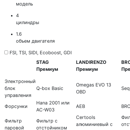
модель
4
цилиндры
1.6
объем двигателя
FSI, TSI, SIDI, Ecoboost, GDI
STAG
LANDIRENZO
BR
Премиум
Премиум
Пр
Электронный
Omegas EVO 13
блок
Q-box Basic
Seq
OBD
управления
Hana 2001 или
Форсунки
AEB
BR
AC-W03
Certools
Фил
Фильтр
Фильтр с
алюминиевый с
отс
паровой
отстойником