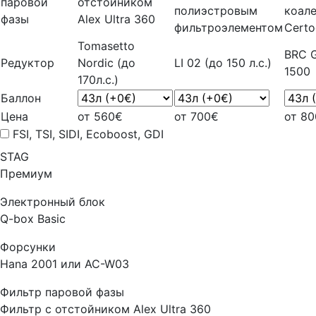
паровой
отстойником
полиэстровым
коал
фазы
Alex Ultra 360
фильтроэлементом
Certo
Tomasetto
BRC G
Редуктор
Nordic (до
LI 02 (до 150 л.с.)
1500
170л.с.)
Баллон
Цена
от 560€
от 700€
от 8
FSI, TSI, SIDI, Ecoboost, GDI
STAG
Премиум
Электронный блок
Q-box Basic
Форсунки
Hana 2001 или AC-W03
Фильтр паровой фазы
Фильтр с отстойником Alex Ultra 360