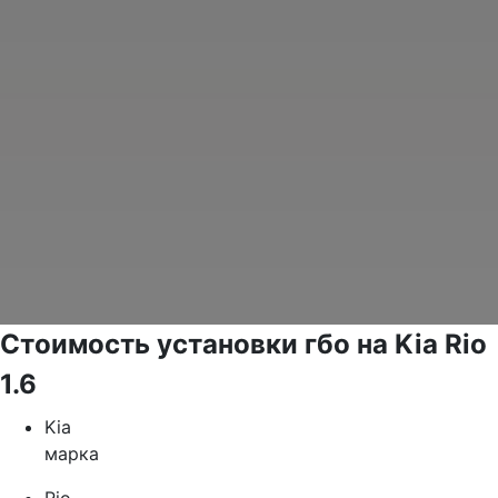
Стоимость установки гбо на Kia Rio
1.6
Kia
марка
Rio