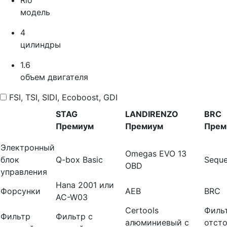
модель
4
цилиндры
1.6
объем двигателя
FSI, TSI, SIDI, Ecoboost, GDI
STAG
LANDIRENZO
BRC
Премиум
Премиум
Прем
Электронный
Omegas EVO 13
блок
Q-box Basic
Seque
OBD
управления
Hana 2001 или
Форсунки
AEB
BRC
AC-W03
Certools
Филь
Фильтр
Фильтр с
алюминиевый с
отст