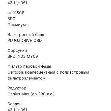
43-l (+0€)
от 1180€
BRC
Премиум+
Электронный блок
PLUG&DRIVE OBD
Форсунки
BRC IN03 MY09
Фильтр паровой фазы
Certools коалесцентный с полиэстровым
фильтроэлементом
Редуктор
Genius Max (до 380 л.с.)
Баллон
43-l (+0€)