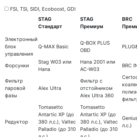
FSI, TSI, SIDI, Ecoboost, GDI
STAG
STAG
BRC
Стандарт
Премиум
Прем
Электронный
Q-BOX PLUS
блок
Q-MAX Basic
PLUG
OBD
управления
Stag W03 или
Hana 2001 или
Форсунки
BRC I
Hana
AC-W03
Certo
Фильтр
Фильтр с
коале
паровой
Alex Ultra
отстойником
поли
фазы
Alex Ultra 360
фильт
Tomasetto
Tomasetto
Antartic XP (до
Antartic XP (до
Geniu
Редуктор
380 л.с.), Valtec
380 л.с.), Valtec
л.с.)
Palladio (до 310
Palladio (до 310
л.с.)
л.с.)