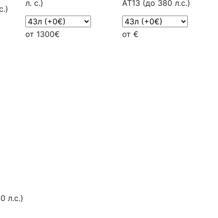
л. с.)
AT13 (до 380 л.с.)
с.)
от 1300€
от €
0 л.с.)