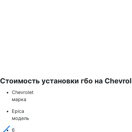
Стоимость установки гбо на Chevrole
Chevrolet
марка
Epica
модель
6