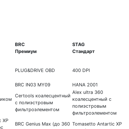
BRC
STAG
Премиум
Стандарт
PLUG&DRIVE OBD
400 DPI
BRC IN03 MY09
HANA 2001
Alex ultra 360
Certools коалесцентный
ником
коалесцентный с
с полиэстровым
полиэстровым
фильтроэлементом
фильтроэлементом
c XP
BRC Genius Max (до 360
Tomasetto Antartic XP
ec