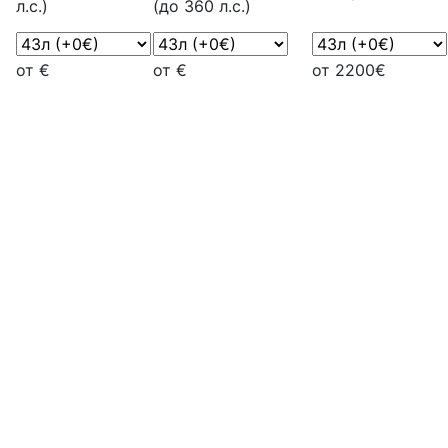
л.с.)
(до 360 л.с.)
от €
от €
от 2200€