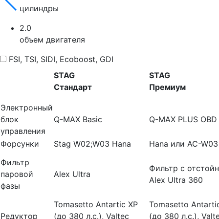
цилиндры
2.0
объем двигателя
FSI, TSI, SIDI, Ecoboost, GDI
STAG
STAG
Стандарт
Премиум
Электронный
блок
Q-MAX Basic
Q-MAX PLUS OBD
управления
Форсунки
Stag W02;W03 Hana
Hana или AC-W03
Фильтр
Фильтр с отстой
паровой
Alex Ultra
Alex Ultra 360
фазы
Tomasetto Antartic XP
Tomasetto Antarti
Редуктор
(до 380 л.с.), Valtec
(до 380 л.с.), Valt