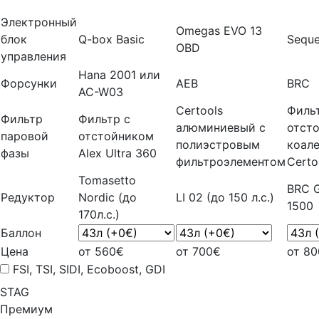
Электронный
Omegas EVO 13
блок
Q-box Basic
Seque
OBD
управления
Hana 2001 или
Форсунки
AEB
BRC
AC-W03
Certools
Филь
Фильтр
Фильтр с
алюминиевый с
отст
паровой
отстойником
полиэстровым
коал
фазы
Alex Ultra 360
фильтроэлементом
Certo
Tomasetto
BRC G
Редуктор
Nordic (до
LI 02 (до 150 л.с.)
1500
170л.с.)
Баллон
Цена
от 560€
от 700€
от 8
FSI, TSI, SIDI, Ecoboost, GDI
STAG
Премиум