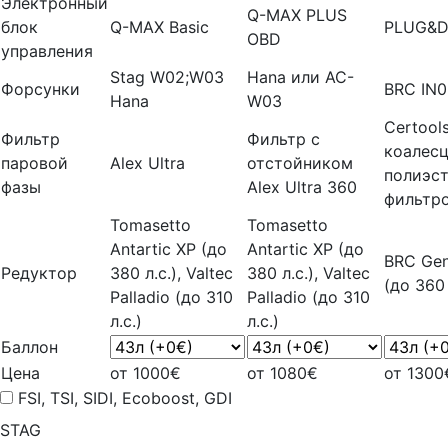
Электронный
Q-MAX PLUS
блок
Q-MAX Basic
PLUG&D
OBD
управления
Stag W02;W03
Hana или AC-
Форсунки
BRC IN
Hana
W03
Certool
Фильтр
Фильтр с
коалесц
паровой
Alex Ultra
отстойником
полиэс
фазы
Alex Ultra 360
фильтр
Tomasetto
Tomasetto
Antartic XP (до
Antartic XP (до
BRC Gen
Редуктор
380 л.с.), Valtec
380 л.с.), Valtec
(до 360 
Palladio (до 310
Palladio (до 310
л.с.)
л.с.)
Баллон
Цена
от 1000€
от 1080€
от 1300
FSI, TSI, SIDI, Ecoboost, GDI
STAG