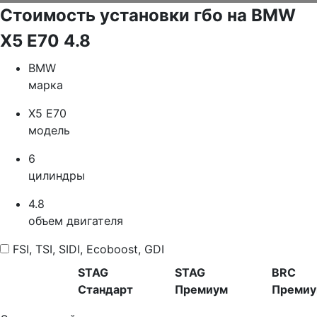
Стоимость установки гбо на BMW
X5 E70 4.8
BMW
марка
X5 E70
модель
6
цилиндры
4.8
объем двигателя
FSI, TSI, SIDI, Ecoboost, GDI
STAG
STAG
BRC
Стандарт
Премиум
Преми