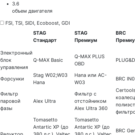
3.6
объем двигателя
FSI, TSI, SIDI, Ecoboost, GDI
STAG
STAG
BRC
Стандарт
Премиум
Преми
Электронный
Q-MAX PLUS
блок
Q-MAX Basic
PLUG&D
OBD
управления
Stag W02;W03
Hana или AC-
Форсунки
BRC IN
Hana
W03
Certool
Фильтр
Фильтр с
коалесц
паровой
Alex Ultra
отстойником
полиэс
фазы
Alex Ultra 360
фильтр
Tomasetto
Tomasetto
Antartic XP (до
Antartic XP (до
BRC Gen
Редуктор
380 л.с.), Valtec
380 л.с.), Valtec