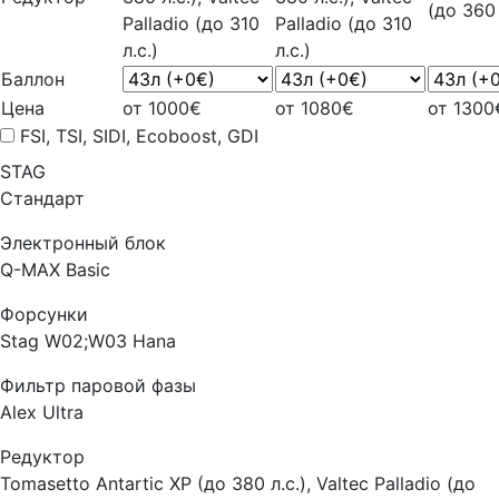
(до 360 
Palladio (до 310
Palladio (до 310
л.с.)
л.с.)
Баллон
Цена
от 1000€
от 1080€
от 1300
FSI, TSI, SIDI, Ecoboost, GDI
STAG
Стандарт
Электронный блок
Q-MAX Basic
Форсунки
Stag W02;W03 Hana
Фильтр паровой фазы
Alex Ultra
Редуктор
Tomasetto Antartic XP (до 380 л.с.), Valtec Palladio (до