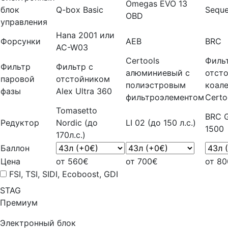
Omegas EVO 13
блок
Q-box Basic
Seque
OBD
управления
Hana 2001 или
Форсунки
AEB
BRC
AC-W03
Certools
Филь
Фильтр
Фильтр с
алюминиевый с
отст
паровой
отстойником
полиэстровым
коал
фазы
Alex Ultra 360
фильтроэлементом
Certo
Tomasetto
BRC G
Редуктор
Nordic (до
LI 02 (до 150 л.с.)
1500
170л.с.)
Баллон
Цена
от 560€
от 700€
от 8
FSI, TSI, SIDI, Ecoboost, GDI
STAG
Премиум
Электронный блок